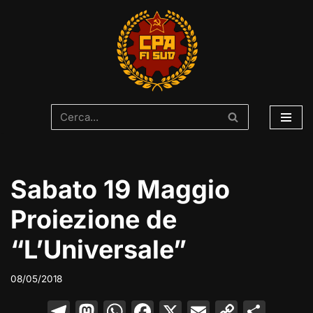
Vai
al
contenuto
Sabato 19 Maggio
Proiezione de
“L’Universale”
08/05/2018
T
M
W
F
X
E
C
C