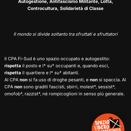
Autogestione, Antifascismo Militante, Lotta,
Controcultura, Solidarietà di Classe
Il mondo si divide soltanto tra sfruttati e sfruttatori
Il CPA Fi-Sud è uno spazio occupato e autogestito:
rispetta
il posto e l* su* occupanti e, quando esci,
rispetta
il quartiere e l* su* abitanti.
Al CPA
non
si fa uso di droghe pesanti, e
non
si spaccia. Al
CPA
non
sono graditi fascisti, sbirri, molest*, sessist*,
omofob*, razzist*, né rompicoglioni in senso più generale.