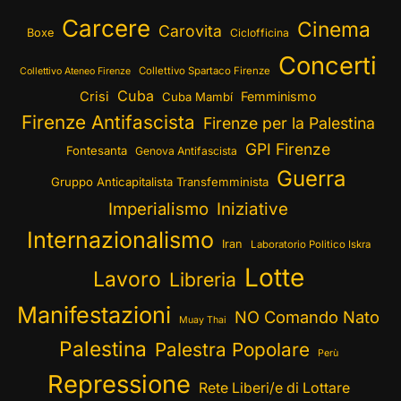
Carcere
Cinema
Carovita
Boxe
Ciclofficina
Concerti
Collettivo Spartaco Firenze
Collettivo Ateneo Firenze
Cuba
Crisi
Femminismo
Cuba Mambí
Firenze Antifascista
Firenze per la Palestina
GPI Firenze
Fontesanta
Genova Antifascista
Guerra
Gruppo Anticapitalista Transfemminista
Imperialismo
Iniziative
Internazionalismo
Iran
Laboratorio Politico Iskra
Lotte
Lavoro
Libreria
Manifestazioni
NO Comando Nato
Muay Thai
Palestina
Palestra Popolare
Perù
Repressione
Rete Liberi/e di Lottare