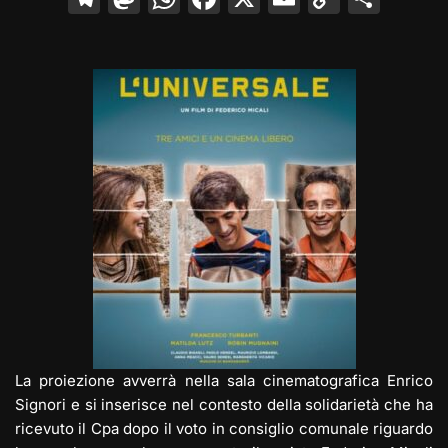
el
a
h
a
m
o
o
e
st
at
c
ai
p
n
gr
o
s
e
l
y
di
a
d
A
b
Li
vi
m
o
p
o
n
di
n
p
o
k
k
La proiezione avverrà nella sala cinematografica Enrico
Signori e si inserisce nel contesto della solidarietà che ha
ricevuto il Cpa dopo il voto in consiglio comunale riguardo