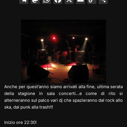
el
a
h
a
m
o
o
e
st
at
c
ai
p
n
gr
o
s
e
l
y
di
a
d
A
b
Li
vi
m
o
p
o
n
di
n
p
o
k
k
Anche per quest’anno siamo arrivati alla fine, ultima serata
della stagione in sala concerti…e come di rito si
alterneranno sul palco vari dj che spazieranno dal rock allo
ska, dal punk alla trash!!!
Inizio ore 22:30!