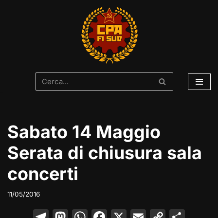
Vai
al
contenuto
Sabato 14 Maggio
Serata di chiusura sala
concerti
11/05/2016
T
M
W
F
X
E
C
C