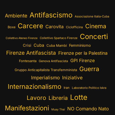
Antifascismo
Ambiente
Associazione Italia-Cuba
Carcere
Cinema
Carovita
Boxe
Ciclofficina
Concerti
Collettivo Spartaco Firenze
Collettivo Ateneo Firenze
Cuba
Crisi
Femminismo
Cuba Mambí
Firenze Antifascista
Firenze per la Palestina
GPI Firenze
Fontesanta
Genova Antifascista
Guerra
Gruppo Anticapitalista Transfemminista
Imperialismo
Iniziative
Internazionalismo
Iran
Laboratorio Politico Iskra
Lotte
Lavoro
Libreria
Manifestazioni
NO Comando Nato
Muay Thai