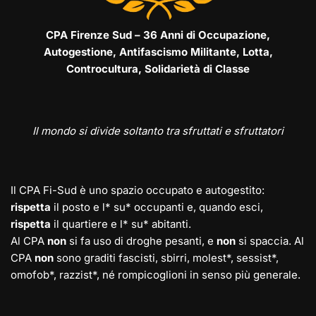
CPA Firenze Sud – 36 Anni di Occupazione,
Autogestione, Antifascismo Militante, Lotta,
Controcultura, Solidarietà di Classe
Il mondo si divide soltanto tra sfruttati e sfruttatori
Il CPA Fi-Sud è uno spazio occupato e autogestito:
rispetta
il posto e l* su* occupanti e, quando esci,
rispetta
il quartiere e l* su* abitanti.
Al CPA
non
si fa uso di droghe pesanti, e
non
si spaccia. Al
CPA
non
sono graditi fascisti, sbirri, molest*, sessist*,
omofob*, razzist*, né rompicoglioni in senso più generale.