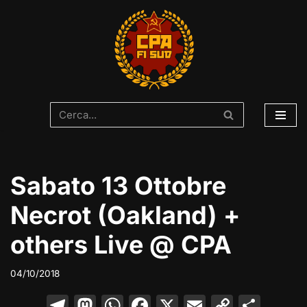
Vai
al
contenuto
Sabato 13 Ottobre
Necrot (Oakland) +
others Live @ CPA
04/10/2018
T
M
W
F
X
E
C
C