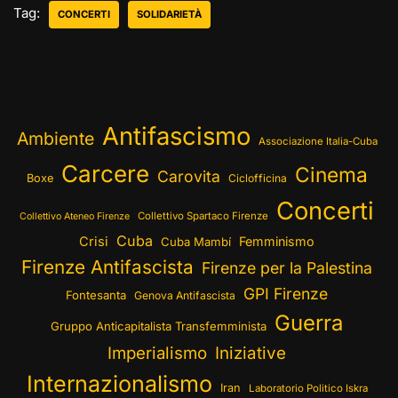
Tag:
CONCERTI
SOLIDARIETÀ
Antifascismo
Ambiente
Associazione Italia-Cuba
Carcere
Cinema
Carovita
Boxe
Ciclofficina
Concerti
Collettivo Spartaco Firenze
Collettivo Ateneo Firenze
Cuba
Crisi
Femminismo
Cuba Mambí
Firenze Antifascista
Firenze per la Palestina
GPI Firenze
Fontesanta
Genova Antifascista
Guerra
Gruppo Anticapitalista Transfemminista
Imperialismo
Iniziative
Internazionalismo
Iran
Laboratorio Politico Iskra