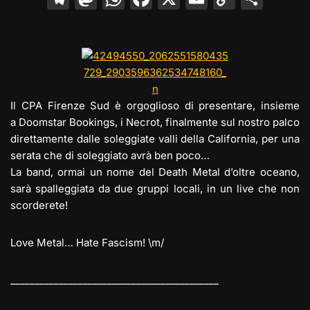
el
a
h
a
m
o
o
e
st
at
c
ai
p
n
gr
o
s
e
l
y
di
a
d
A
b
Li
vi
m
o
p
o
n
di
Il CPA Firenze Sud è orgoglioso di presentare, insieme
a Doomstar Bookings, i Necrot, finalmente sul nostro palco
n
p
o
k
direttamente dalle soleggiate valli della California, per una
k
serata che di soleggiato avrà ben poco…
La band, ormai un nome del Death Metal d’oltre oceano,
sarà spalleggiata da due gruppi locali, in un live che non
scorderete!
Love Metal… Hate Fascism! \m/
___________________________________________