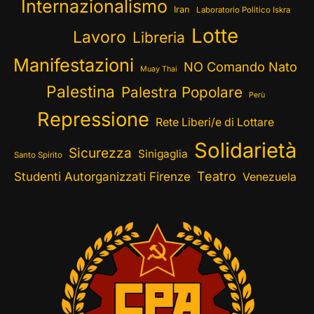
Internazionalismo
Iran
Laboratorio Politico Iskra
Lotte
Lavoro
Libreria
Manifestazioni
NO Comando Nato
Muay Thai
Palestina
Palestra Popolare
Perù
Repressione
Rete Liberi/e di Lottare
Solidarietà
Sicurezza
Sinigaglia
Santo Spirito
Teatro
Studenti Autorganizzati Firenze
Venezuela