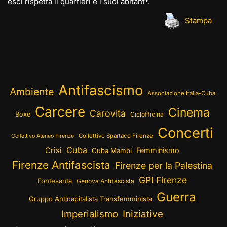
esci rispetta il quartieri e i suoi abitant*.
Stampa
Antifascismo
Ambiente
Associazione Italia-Cuba
Carcere
Cinema
Carovita
Boxe
Ciclofficina
Concerti
Collettivo Spartaco Firenze
Collettivo Ateneo Firenze
Cuba
Crisi
Femminismo
Cuba Mambí
Firenze Antifascista
Firenze per la Palestina
GPI Firenze
Fontesanta
Genova Antifascista
Guerra
Gruppo Anticapitalista Transfemminista
Imperialismo
Iniziative