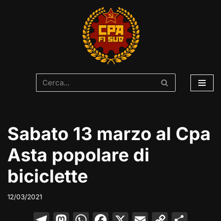
Vai
al
contenuto
Sabato 13 marzo al Cpa
Asta popolare di
biciclette
12/03/2021
T
M
W
F
X
E
C
C