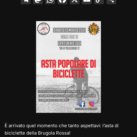
el
a
h
a
m
o
o
e
st
at
c
ai
p
n
gr
o
s
e
l
y
di
a
d
A
b
Li
vi
m
o
p
o
n
di
n
p
o
k
k
È arrivato quel momento che tanto aspettavi: l’asta di
biciclette della Brugola Rossa!