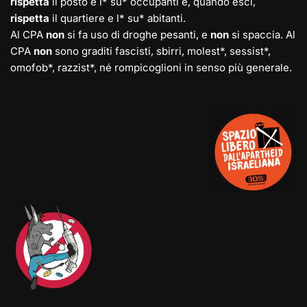
rispetta
il posto e l* su* occupanti e, quando esci,
rispetta
il quartiere e l* su* abitanti.
Al CPA
non
si fa uso di droghe pesanti, e
non
si spaccia. Al
CPA
non
sono graditi fascisti, sbirri, molest*, sessist*,
omofob*, razzist*, né rompicoglioni in senso più generale.