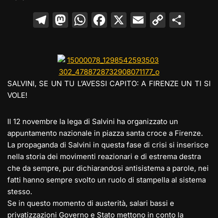
T
M
W
F
X
E
C
C
el
a
h
a
m
o
o
e
st
at
c
ai
p
n
gr
o
s
e
l
y
di
a
d
A
b
Li
vi
SALVINI, SE UN TU L’AVESSI CAPITO: A FIRENZE UN TI SI
m
o
p
o
n
di
VOLE!
n
p
o
k
Il 12 novembre la lega di Salvini ha organizzato un
k
appuntamento nazionale in piazza santa croce a Firenze.
La propaganda di Salvini in questa fase di crisi si inserisce
nella storia dei movimenti reazionari e di estrema destra
che da sempre, pur dichiarandosi antisistema a parole, nei
fatti hanno sempre svolto un ruolo di stampella al sistema
stesso.
Se in questo momento di austerità, salari bassi e
privatizzazioni Governo e Stato mettono in conto la