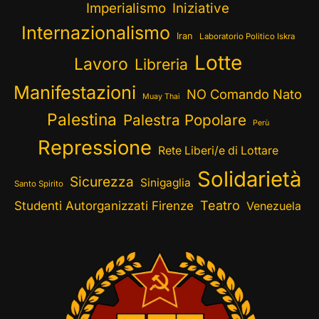
Imperialismo
Iniziative
Internazionalismo
Iran
Laboratorio Politico Iskra
Lotte
Lavoro
Libreria
Manifestazioni
NO Comando Nato
Muay Thai
Palestina
Palestra Popolare
Perù
Repressione
Rete Liberi/e di Lottare
Solidarietà
Sicurezza
Sinigaglia
Santo Spirito
Teatro
Studenti Autorganizzati Firenze
Venezuela