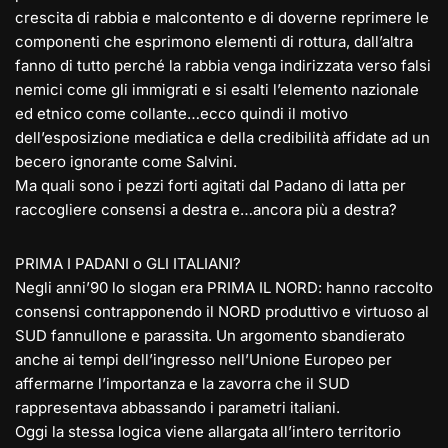
crescita di rabbia e malcontento e di doverne reprimere le
componenti che esprimono elementi di rottura, dall’altra
fanno di tutto perché la rabbia venga indirizzata verso falsi
nemici come gli immigrat
i e si esalti l’elemento nazionale
ed etnico come collante…ecco quindi il motivo
dell’esposizione mediatica e della credibilità affidate ad un
becero ignorante come Salvini.
Ma quali sono i pezzi forti agitati dal Padano di latta per
raccogliere consensi a destra e…ancora più a destra?
PRIMA I PADANI o GLI ITALIANI?
Negli anni’90 lo slogan era PRIMA IL NORD: hanno raccolto
consensi contrapponendo il NORD produttivo e virtuoso al
SUD fannullone e parassita. Un argomento sbandierato
anche ai tempi dell’ingresso nell’Unione Europeo per
affermarne l’importanza e la zavorra che il SUD
rappresentava abbassando i parametri italiani.
Oggi la stessa logica viene allargata all’intero territorio