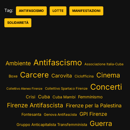
Tag:
ANTIFASCISMO
LOTTE
MANIFESTAZIONI
SOLIDARIETÀ
Antifascismo
Ambiente
Associazione Italia-Cuba
Carcere
Cinema
Carovita
Boxe
Ciclofficina
Concerti
Collettivo Spartaco Firenze
Collettivo Ateneo Firenze
Cuba
Crisi
Femminismo
Cuba Mambí
Firenze Antifascista
Firenze per la Palestina
GPI Firenze
Fontesanta
Genova Antifascista
Guerra
Gruppo Anticapitalista Transfemminista