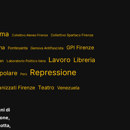
ema
Collettivo Spartaco Firenze
Collettivo Ateneo Firenze
ina
GPI Firenze
Fontesanta
Genova Antifascista
Lavoro
Libreria
ran
Laboratorio Politico Iskra
Repressione
polare
Perù
Teatro
nizzati Firenze
Venezuela
ni di
one,
otta,