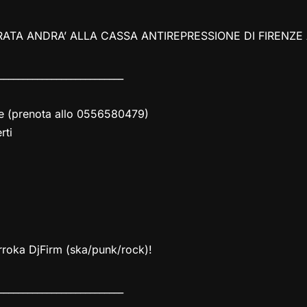
ATA ANDRA’ ALLA CASSA ANTIREPRESSIONE DI FIRENZE 
__
________________________
e (prenota allo 0556580479)
rti
rroka DjFirm (ska/punk/rock)!
__
________________________