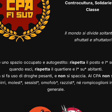
Controcultura, Solidarie
Classe
Il mondo si divide soltant
sfruttati e sfruttatori
è uno spazio occupato e autogestito:
rispetta
il posto e l* 
quando esci,
rispetta
il quartiere e l* su* abitanti.
n
si fa uso di droghe pesanti, e
non
si spaccia. Al CPA
non
s
birri, molest*, sessist*, omofob*, razzist*, né rompicoglioni 
generale.