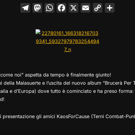
T
M
W
F
X
E
C
C
el
a
h
a
m
o
o
e
st
at
c
ai
p
n
gr
o
s
e
l
y
di
a
d
A
b
Li
vi
m
o
p
o
n
di
n
p
o
k
k
e come noi” aspetta da tempo è finalmente giunto!
 della Malasuerte e l’uscita del nuovo album “Brucerà Per T
Italia e d’Europa) dove tutto è cominciato e ha preso forma:
d!
di presentazione gli amici KaosForCause (Terni Combat-Pun