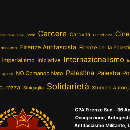
Carcere
Cin
Carovita
Boxe
Ciclofficina
one Italia-Cuba
Firenze Antifascista
Firenze per la Palest
minismo
Internazionalismo
Imperialismo
Iniziative
I
Palestina
Palestra Po
NO Comando Nato
uay Thai
Solidarietà
curezza
Studenti Autorga
Sinigaglia
CPA Firenze Sud – 36 An
Occupazione, Autogesti
Antifascismo Militante, L