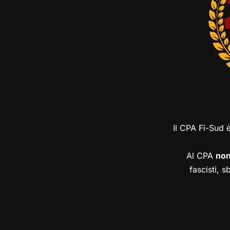
Il CPA Fi-Sud 
Al CPA
no
fascisti, s