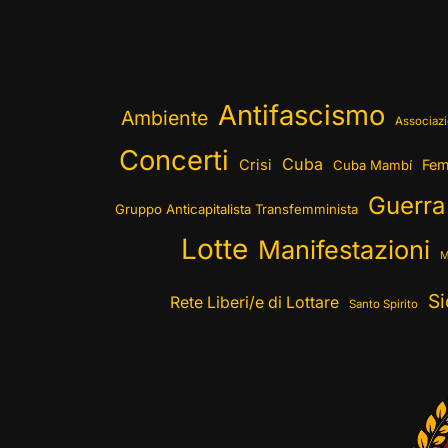
Antifascismo
Ambiente
Associazi
Concerti
Cuba
Crisi
Fem
Cuba Mambí
Guerra
Gruppo Anticapitalista Transfemminista
Lotte
Manifestazioni
M
Si
Rete Liberi/e di Lottare
Santo Spirito