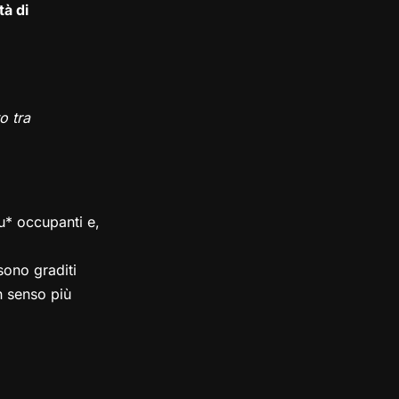
tà di
o tra
su* occupanti e,
ono graditi
in senso più