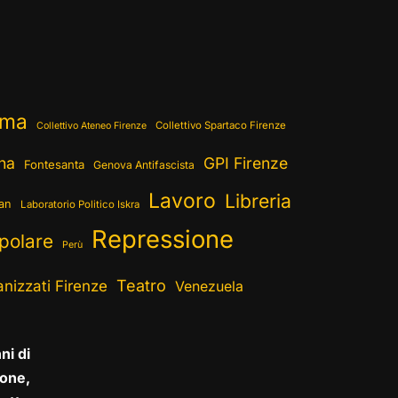
ema
Collettivo Spartaco Firenze
Collettivo Ateneo Firenze
ina
GPI Firenze
Fontesanta
Genova Antifascista
Lavoro
Libreria
ran
Laboratorio Politico Iskra
Repressione
polare
Perù
Teatro
nizzati Firenze
Venezuela
ni di
one,