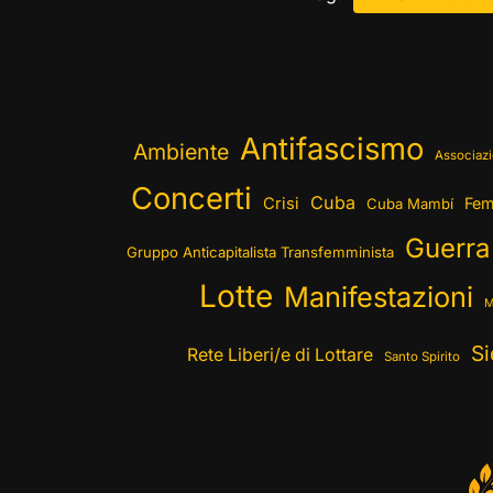
Antifascismo
Ambiente
Associazi
Concerti
Cuba
Crisi
Fem
Cuba Mambí
Guerra
Gruppo Anticapitalista Transfemminista
Lotte
Manifestazioni
M
Si
Rete Liberi/e di Lottare
Santo Spirito