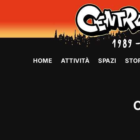
Vai
al
contenuto
HOME
ATTIVITÀ
SPAZI
STO
C