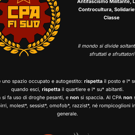
Antifascismo Militante, L
Controcultura, Solidarie
Classe
Il mondo si divide soltant
sfruttati e sfruttatori
è uno spazio occupato e autogestito:
rispetta
il posto e l* 
quando esci,
rispetta
il quartiere e l* su* abitanti.
n
si fa uso di droghe pesanti, e
non
si spaccia. Al CPA
non
s
birri, molest*, sessist*, omofob*, razzist*, né rompicoglioni 
generale.