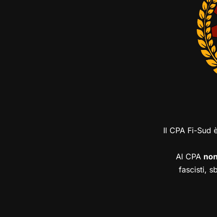
Il CPA Fi-Sud 
Al CPA
no
fascisti, s