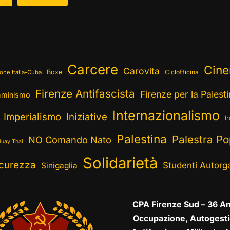
Carcere
Cin
Carovita
Boxe
Ciclofficina
one Italia-Cuba
Firenze Antifascista
Firenze per la Palest
minismo
Internazionalismo
Imperialismo
Iniziative
I
Palestina
Palestra Po
NO Comando Nato
uay Thai
Solidarietà
curezza
Studenti Autorga
Sinigaglia
CPA Firenze Sud – 36 An
Occupazione, Autogesti