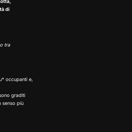
otta,
tà di
o tra
su* occupanti e,
ono graditi
in senso più