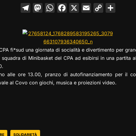
T
M
W
F
X
E
C
C
el
a
h
a
m
o
o
e
st
at
c
ai
p
n
gr
o
s
e
l
y
di
a
d
A
b
Li
vi
PA fi*sud una giornata di socialità e divertimento per grand
m
o
p
o
n
di
 squadra di Minibasket del CPA ad esibirsi in una partita al
n
p
o
k
0.
k
rno alle ore 13.00, pranzo di autofinanziamento per il c
vale al Covo con giochi, musica e proiezioni video.
RE
SOLIDARIETÀ