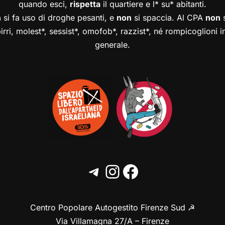
quando esci,
rispetta
il quartiere e l* su* abitanti.
n
si fa uso di droghe pesanti, e
non
si spaccia. Al CPA
non
s
birri, molest*, sessist*, omofob*, razzist*, né rompicoglioni 
generale.
Centro Popolare Autogestito Firenze Sud ☭
Via Villamagna 27/A – Firenze