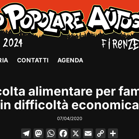
RIA
CONTATTI
AGENDA
olta alimentare per fam
in difficoltà economica
07/04/2020
T
M
W
F
X
E
C
C