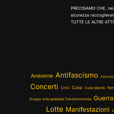
PRECISIAMO CHE, nei gi
sicurezza raccoglieran
TUTTE LE ALTRE ATT
Antifascismo
Ambiente
Associazi
Concerti
Cuba
Crisi
Fem
Cuba Mambí
Guerra
Gruppo Anticapitalista Transfemminista
Lotte
Manifestazioni
M