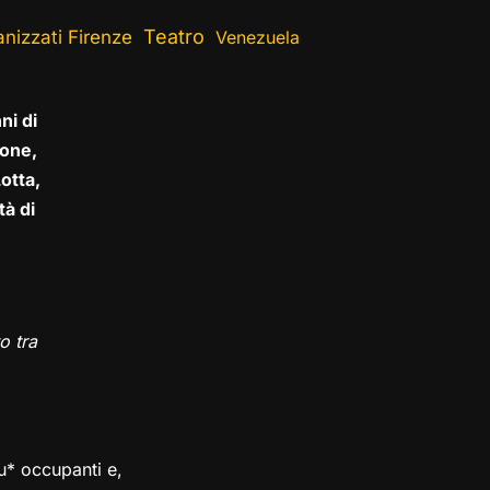
Teatro
nizzati Firenze
Venezuela
ni di
one,
otta,
tà di
o tra
su* occupanti e,