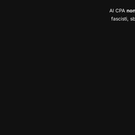
Al CPA
no
fascisti, s