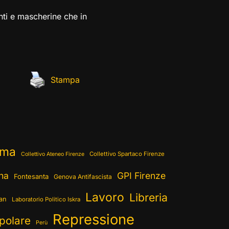
nti e mascherine che in
Stampa
ema
Collettivo Spartaco Firenze
Collettivo Ateneo Firenze
ina
GPI Firenze
Fontesanta
Genova Antifascista
Lavoro
Libreria
ran
Laboratorio Politico Iskra
Repressione
polare
Perù