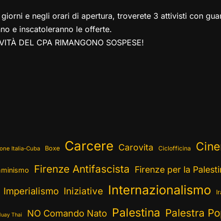
orni e negli orari di apertura, troverete 3 attivisti con gua
no e inscatoleranno le offerte.
IVITÀ DEL CPA RIMANGONO SOSPESE!
Carcere
Cin
Carovita
Boxe
Ciclofficina
one Italia-Cuba
Firenze Antifascista
Firenze per la Palest
minismo
Internazionalismo
Imperialismo
Iniziative
I
Palestina
Palestra Po
NO Comando Nato
uay Thai