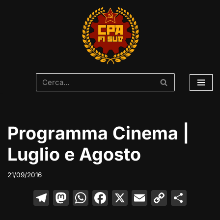
Vai
al
contenuto
Programma Cinema |
Luglio e Agosto
21/09/2016
T
M
W
F
X
E
C
C
el
a
h
a
m
o
o