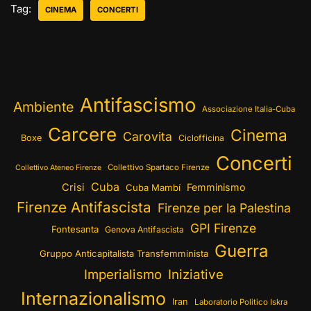
Tag:
CINEMA
CONCERTI
Antifascismo
Ambiente
Associazione Italia-Cuba
Carcere
Cinema
Carovita
Boxe
Ciclofficina
Concerti
Collettivo Spartaco Firenze
Collettivo Ateneo Firenze
Cuba
Crisi
Femminismo
Cuba Mambí
Firenze Antifascista
Firenze per la Palestina
GPI Firenze
Fontesanta
Genova Antifascista
Guerra
Gruppo Anticapitalista Transfemminista
Imperialismo
Iniziative
Internazionalismo
Iran
Laboratorio Politico Iskra