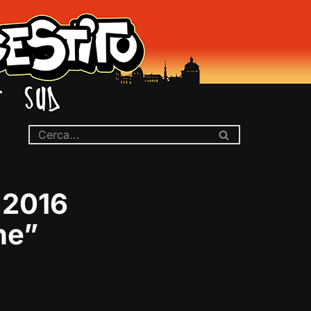
 2016
ne”