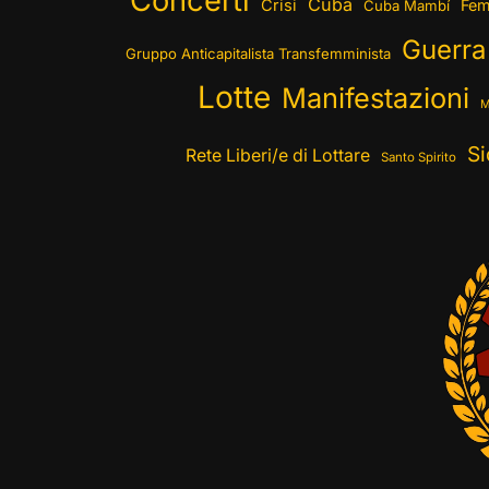
Concerti
Cuba
Crisi
Fem
Cuba Mambí
Guerra
Gruppo Anticapitalista Transfemminista
Lotte
Manifestazioni
M
Si
Rete Liberi/e di Lottare
Santo Spirito