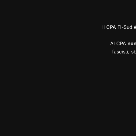
Il CPA Fi-Sud 
Al CPA
no
fascisti, s