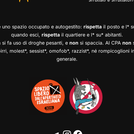
è uno spazio occupato e autogestito:
rispetta
il posto e l* 
quando esci,
rispetta
il quartiere e l* su* abitanti.
n
si fa uso di droghe pesanti, e
non
si spaccia. Al CPA
non
s
birri, molest*, sessist*, omofob*, razzist*, né rompicoglioni 
generale.