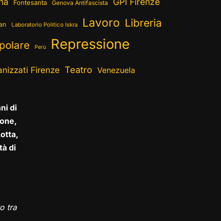
ina
GPI Firenze
Fontesanta
Genova Antifascista
Lavoro
Libreria
ran
Laboratorio Politico Iskra
Repressione
polare
Perù
Teatro
nizzati Firenze
Venezuela
ni di
one,
otta,
tà di
o tra