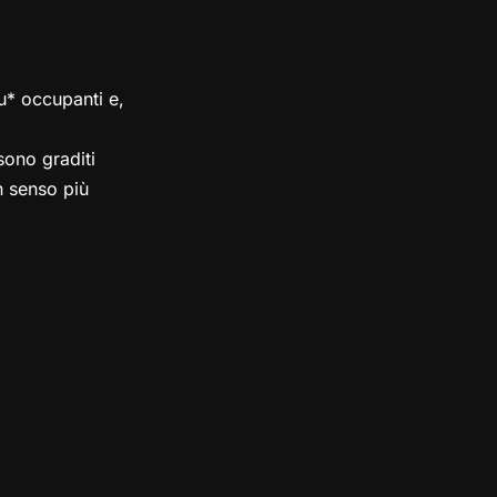
su* occupanti e,
ono graditi
in senso più