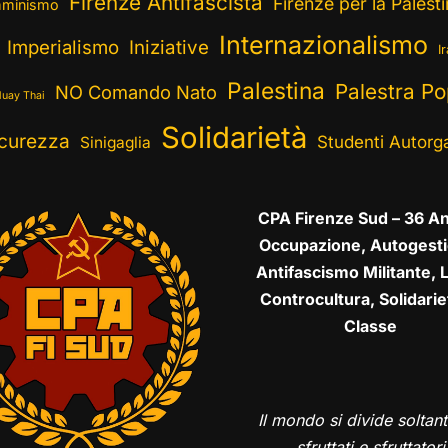
Firenze Antifascista
Firenze per la Palest
minismo
Internazionalismo
Imperialismo
Iniziative
I
Palestina
Palestra Po
NO Comando Nato
uay Thai
Solidarietà
curezza
Studenti Autorga
Sinigaglia
CPA Firenze Sud – 36 An
Occupazione, Autogesti
Antifascismo Militante, L
Controcultura, Solidarie
Classe
Il mondo si divide soltant
sfruttati e sfruttatori