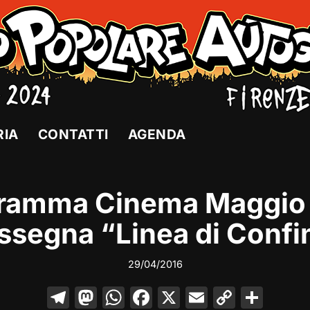
RIA
CONTATTI
AGENDA
ramma Cinema Maggio
ssegna “Linea di Confi
29/04/2016
T
M
W
F
X
E
C
C