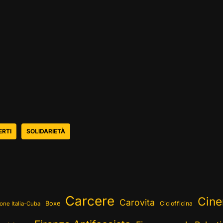
RTI
SOLIDARIETÀ
Carcere
Cin
Carovita
Boxe
Ciclofficina
one Italia-Cuba