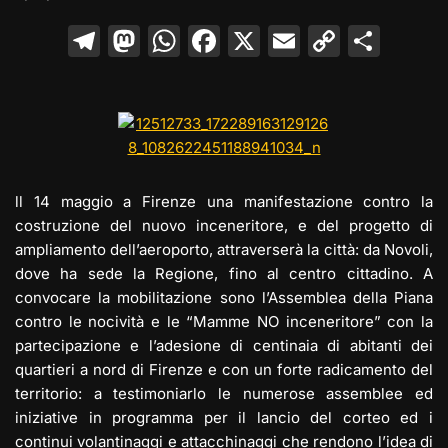
T
M
W
F
X
E
C
C
el
a
h
a
m
o
o
e
st
at
c
ai
p
n
gr
o
s
e
l
y
di
a
d
A
b
Li
vi
m
o
p
o
n
di
ll 14 maggio a Firenze una manifestazione contro la
n
p
o
k
costruzione del nuovo inceneritore, e del progetto di
ampliamento dell’aeroporto, attraverserà la città: da Novoli,
k
dove ha sede la Regione, fino al centro cittadino. A
convocare la mobilitazione sono l’Assemblea della Piana
contro le nocività e le “Mamme NO inceneritore” con la
partecipazione e l’adesione di centinaia di abitanti dei
quartieri a nord di Firenze e con un forte radicamento del
territorio: a testimoniarlo le numerose assemblee ed
iniziative in programma per il lancio del corteo ed i
continui volantinaggi e attacchinaggi che rendono l’idea di