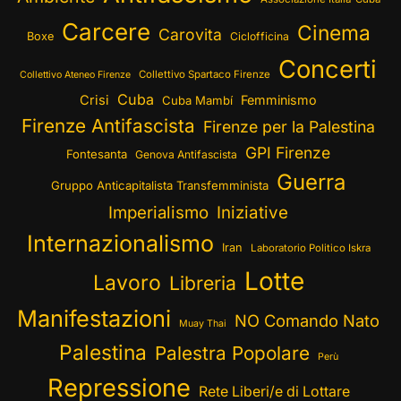
Carcere
Cinema
Carovita
Boxe
Ciclofficina
Concerti
Collettivo Spartaco Firenze
Collettivo Ateneo Firenze
Cuba
Crisi
Femminismo
Cuba Mambí
Firenze Antifascista
Firenze per la Palestina
GPI Firenze
Fontesanta
Genova Antifascista
Guerra
Gruppo Anticapitalista Transfemminista
Imperialismo
Iniziative
Internazionalismo
Iran
Laboratorio Politico Iskra
Lotte
Lavoro
Libreria
Manifestazioni
NO Comando Nato
Muay Thai
Palestina
Palestra Popolare
Perù
Repressione
Rete Liberi/e di Lottare