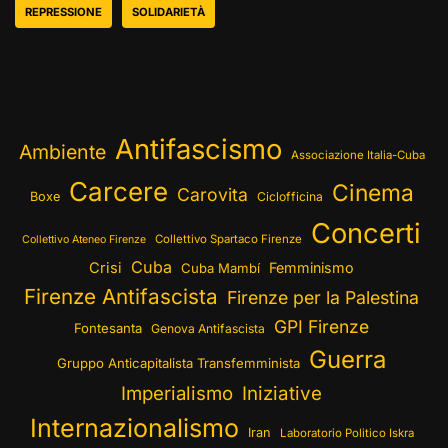
REPRESSIONE
SOLIDARIETÀ
Antifascismo
Ambiente
Associazione Italia-Cuba
Carcere
Cinema
Carovita
Boxe
Ciclofficina
Concerti
Collettivo Spartaco Firenze
Collettivo Ateneo Firenze
Cuba
Crisi
Femminismo
Cuba Mambí
Firenze Antifascista
Firenze per la Palestina
GPI Firenze
Fontesanta
Genova Antifascista
Guerra
Gruppo Anticapitalista Transfemminista
Imperialismo
Iniziative
Internazionalismo
Iran
Laboratorio Politico Iskra