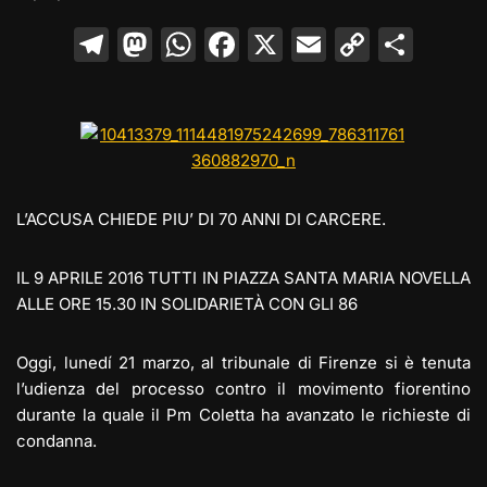
T
M
W
F
X
E
C
C
el
a
h
a
m
o
o
e
st
at
c
ai
p
n
gr
o
s
e
l
y
di
a
d
A
b
Li
vi
m
o
p
o
n
di
L’ACCUSA CHIEDE PIU’ DI 70 ANNI DI CARCERE.
n
p
o
k
k
IL 9 APRILE 2016 TUTTI IN PIAZZA SANTA MARIA NOVELLA
ALLE ORE 15.30 IN SOLIDARIETÀ CON GLI 86
Oggi, lunedí 21 marzo, al tribunale di Firenze si è tenuta
l’udienza del processo contro il movimento fiorentino
durante la quale il Pm Coletta ha avanzato le richieste di
condanna.