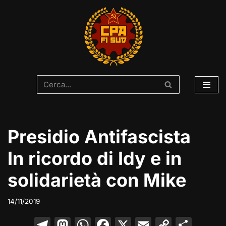
Vai
al
contenuto
Presidio Antifascista
In ricordo di Idy e in
solidarietà con Mike
14/11/2019
T
M
W
F
X
E
C
C