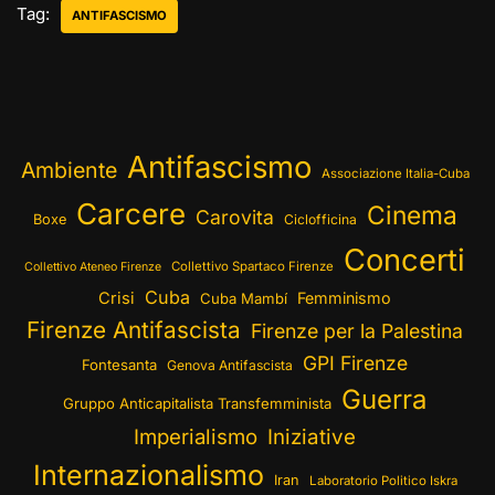
Tag:
ANTIFASCISMO
Antifascismo
Ambiente
Associazione Italia-Cuba
Carcere
Cinema
Carovita
Boxe
Ciclofficina
Concerti
Collettivo Spartaco Firenze
Collettivo Ateneo Firenze
Cuba
Crisi
Femminismo
Cuba Mambí
Firenze Antifascista
Firenze per la Palestina
GPI Firenze
Fontesanta
Genova Antifascista
Guerra
Gruppo Anticapitalista Transfemminista
Imperialismo
Iniziative
Internazionalismo
Iran
Laboratorio Politico Iskra