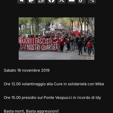
el
a
h
a
m
o
o
e
st
at
c
ai
p
n
gr
o
s
e
l
y
di
a
d
A
b
Li
vi
m
o
p
o
n
di
n
p
o
k
k
Sabato 16 novembre 2019
Ore 12.00 volantinaggio alla Cure in solidarietà con Mike
Ore 15.00 presidio sul Ponte Vespucci in ricordo di Idy
Basta morti, Basta aggressioni!