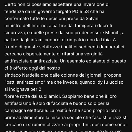
Certo non ci possiamo aspettare una inversione di
tendenza da un governo targato PD e 5S che ha
confermato tutte le decisioni prese da Salvini
ministro dell’Interno, a partire dai famigerati decreti
sicurezza, e quelle prese dal suo predecessore Minniti, a
partire dagli infami accordi di rimpatrio con la Libia. A
fronte di queste schifezze i politici sedicenti democratici
cercano disperatamente di rifarsi una verginità
antifascista e antirazzista. Un esempio eclatante di questo
ci è offerto oggi dal nostro
sindaco Nardella che dalle colonne dei giornali propone
“patti antirazzismo” ma che invece, quando Idy fu ucciso,
si indignava per 2
fiorere rotte dai suoi amici. Sappiamo bene che il loro
antifascismo è solo di facciata e buono solo per la
campagna elettorale. La realtà è che sono proprio loro i
primi ad alimentare la miseria sociale che fascisti e razzisti
cercano di strumentalizzare ai propri fini, così come sono i
primi a invocare misure repressive sempre più dure, più