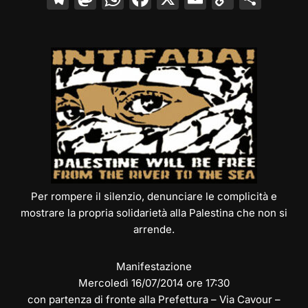
el
a
h
a
m
o
o
e
st
at
c
ai
p
n
gr
o
s
e
l
y
di
a
d
A
b
Li
vi
m
o
p
o
n
di
n
p
o
k
k
Per rompere il silenzio, denunciare le complicità e
mostrare la propria solidarietà alla Palestina che non si
arrende.
Manifestazione
Mercoledì 16/07/2014 ore 17:30
con partenza di fronte alla Prefettura – Via Cavour –