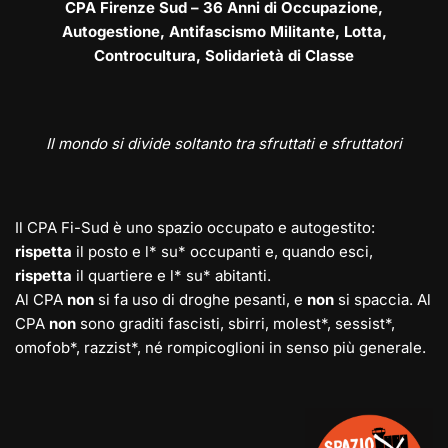
CPA Firenze Sud – 36 Anni di Occupazione,
Autogestione, Antifascismo Militante, Lotta,
Controcultura, Solidarietà di Classe
Il mondo si divide soltanto tra sfruttati e sfruttatori
Il CPA Fi-Sud è uno spazio occupato e autogestito:
rispetta
il posto e l* su* occupanti e, quando esci,
rispetta
il quartiere e l* su* abitanti.
Al CPA
non
si fa uso di droghe pesanti, e
non
si spaccia. Al
CPA
non
sono graditi fascisti, sbirri, molest*, sessist*,
omofob*, razzist*, né rompicoglioni in senso più generale.