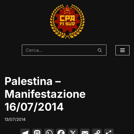
Vai
al
contenuto
Palestina –
Manifestazione
16/07/2014
13/07/2014
T
M
W
F
X
E
C
C