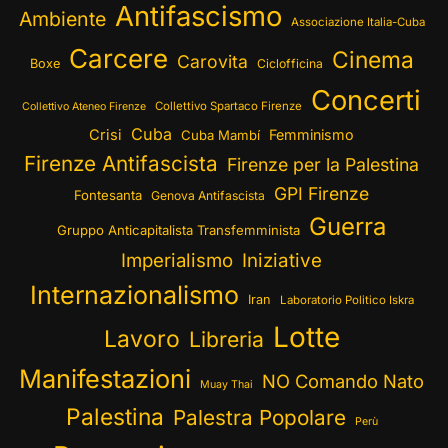
Antifascismo
Ambiente
Associazione Italia-Cuba
Carcere
Cinema
Carovita
Boxe
Ciclofficina
Concerti
Collettivo Spartaco Firenze
Collettivo Ateneo Firenze
Cuba
Crisi
Femminismo
Cuba Mambí
Firenze Antifascista
Firenze per la Palestina
GPI Firenze
Fontesanta
Genova Antifascista
Guerra
Gruppo Anticapitalista Transfemminista
Imperialismo
Iniziative
Internazionalismo
Iran
Laboratorio Politico Iskra
Lotte
Lavoro
Libreria
Manifestazioni
NO Comando Nato
Muay Thai
Palestina
Palestra Popolare
Perù