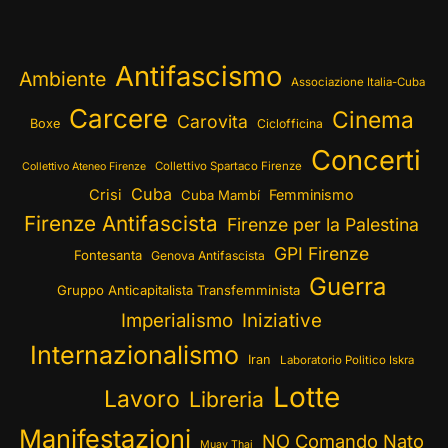
Antifascismo
Ambiente
Associazione Italia-Cuba
Carcere
Cinema
Carovita
Boxe
Ciclofficina
Concerti
Collettivo Spartaco Firenze
Collettivo Ateneo Firenze
Cuba
Crisi
Femminismo
Cuba Mambí
Firenze Antifascista
Firenze per la Palestina
GPI Firenze
Fontesanta
Genova Antifascista
Guerra
Gruppo Anticapitalista Transfemminista
Imperialismo
Iniziative
Internazionalismo
Iran
Laboratorio Politico Iskra
Lotte
Lavoro
Libreria
Manifestazioni
NO Comando Nato
Muay Thai