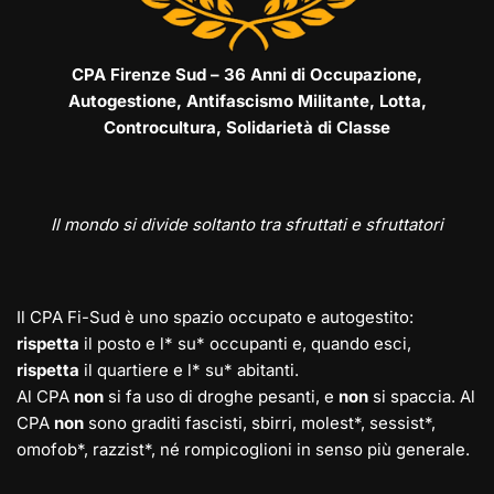
CPA Firenze Sud – 36 Anni di Occupazione,
Autogestione, Antifascismo Militante, Lotta,
Controcultura, Solidarietà di Classe
Il mondo si divide soltanto tra sfruttati e sfruttatori
Il CPA Fi-Sud è uno spazio occupato e autogestito:
rispetta
il posto e l* su* occupanti e, quando esci,
rispetta
il quartiere e l* su* abitanti.
Al CPA
non
si fa uso di droghe pesanti, e
non
si spaccia. Al
CPA
non
sono graditi fascisti, sbirri, molest*, sessist*,
omofob*, razzist*, né rompicoglioni in senso più generale.