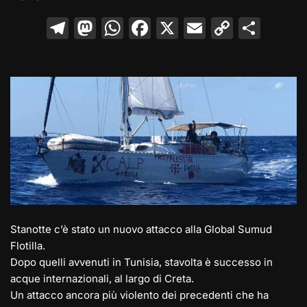
T
M
W
F
X
E
C
C
el
a
h
a
m
o
o
e
st
at
c
ai
p
n
gr
o
s
e
l
y
di
a
d
A
b
Li
vi
m
o
p
o
n
di
n
p
o
k
k
Stanotte c’è stato un nuovo attacco alla Global Sumud
Flotilla.
Dopo quelli avvenuti in Tunisia, stavolta è successo in
acque internazionali, al largo di Creta.
Un attacco ancora più violento dei precedenti che ha