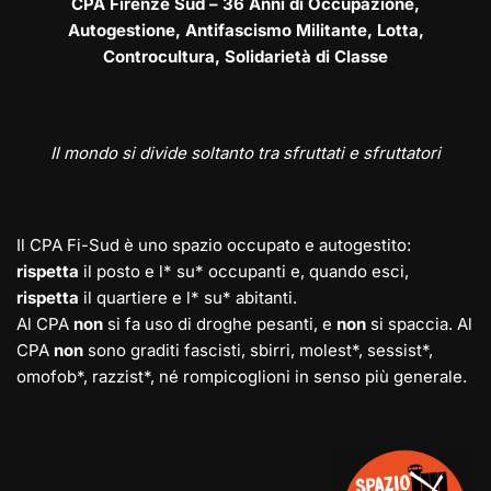
CPA Firenze Sud – 36 Anni di Occupazione,
Autogestione, Antifascismo Militante, Lotta,
Controcultura, Solidarietà di Classe
Il mondo si divide soltanto tra sfruttati e sfruttatori
Il CPA Fi-Sud è uno spazio occupato e autogestito:
rispetta
il posto e l* su* occupanti e, quando esci,
rispetta
il quartiere e l* su* abitanti.
Al CPA
non
si fa uso di droghe pesanti, e
non
si spaccia. Al
CPA
non
sono graditi fascisti, sbirri, molest*, sessist*,
omofob*, razzist*, né rompicoglioni in senso più generale.