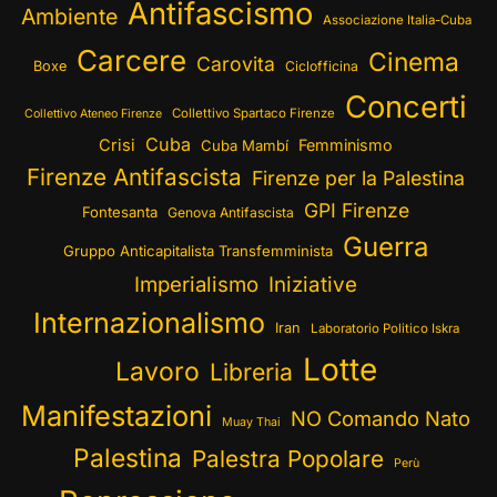
Antifascismo
Ambiente
Associazione Italia-Cuba
Carcere
Cinema
Carovita
Boxe
Ciclofficina
Concerti
Collettivo Spartaco Firenze
Collettivo Ateneo Firenze
Cuba
Crisi
Femminismo
Cuba Mambí
Firenze Antifascista
Firenze per la Palestina
GPI Firenze
Fontesanta
Genova Antifascista
Guerra
Gruppo Anticapitalista Transfemminista
Imperialismo
Iniziative
Internazionalismo
Iran
Laboratorio Politico Iskra
Lotte
Lavoro
Libreria
Manifestazioni
NO Comando Nato
Muay Thai
Palestina
Palestra Popolare
Perù