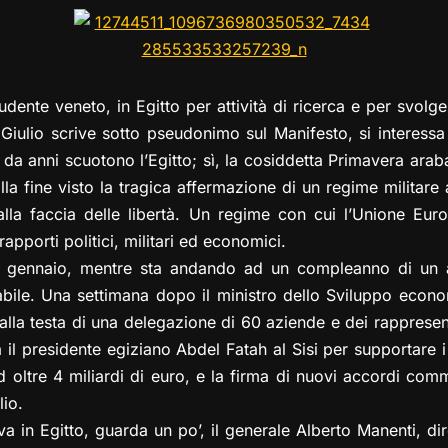
e
st
at
c
ai
p
n
gr
o
s
e
l
y
di
a
d
A
b
Li
vi
m
o
p
o
n
di
udente veneto, in Egitto per attività di ricerca e per svolg
n
p
o
k
. Giulio scrive sotto pseudonimo sul Manifesto, si interessa
k
e da anni scuotono l’Egitto; sì, la cosiddetta Primavera arab
la fine visto la tragica affermazione di un regime militare a t
alla faccia delle libertà. Un regime con cui l’Unione Eur
 rapporti politici, militari ed economici.
5 gennaio, mentre sta andando ad un compleanno di un am
abile. Una settimana dopo il ministro dello Sviluppo econo
o alla testa di una delegazione di 60 aziende e dei rappresen
 il presidente egiziano Abdel Fatah al Sisi per supportare i
ltre 4 miliardi di euro, e la firma di nuovi accordi comm
lio.
iva in Egitto, guarda un po’, il generale Alberto Manenti, di