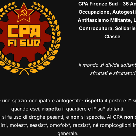
CPA Firenze Sud – 36 An
Occupazione, Autogesti
Antifascismo Militante, L
Controcultura, Solidarie
Classe
Il mondo si divide soltant
sfruttati e sfruttatori
è uno spazio occupato e autogestito:
rispetta
il posto e l* 
quando esci,
rispetta
il quartiere e l* su* abitanti.
n
si fa uso di droghe pesanti, e
non
si spaccia. Al CPA
non
s
birri, molest*, sessist*, omofob*, razzist*, né rompicoglioni 
generale.