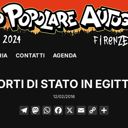
RIA
CONTATTI
AGENDA
RTI DI STATO IN EGIT
12/02/2016
T
M
W
F
X
E
C
C
el
a
h
a
m
o
o