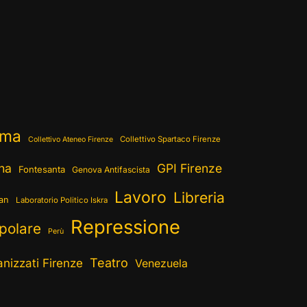
ema
Collettivo Spartaco Firenze
Collettivo Ateneo Firenze
ina
GPI Firenze
Fontesanta
Genova Antifascista
Lavoro
Libreria
ran
Laboratorio Politico Iskra
Repressione
polare
Perù
Teatro
nizzati Firenze
Venezuela