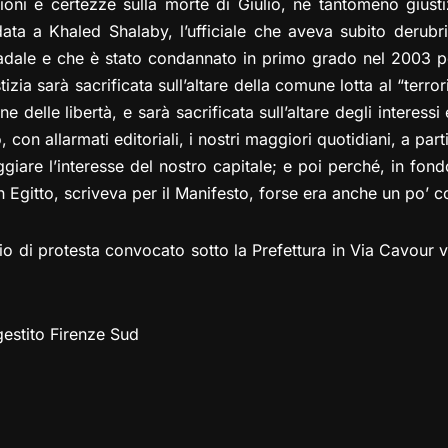
ni e certezze sulla morte di Giulio, né tantomeno giusti
idata a Khaled Shalaby, l’ufficiale che aveva subito derubr
adale e che è stato condannato in primo grado nel 2003 per
tizia sarà sacrificata sull’altare della comune lotta al “terro
e delle libertà, e sarà sacrificata sull’altare degli interessi 
 con allarmati editoriali, i nostri maggiori quotidiani, a part
iare l’interesse del nostro capitale; e poi perché, in fondo
n Egitto, scriveva per il Manifesto, forse era anche un po’ 
io di protesta convocato sotto la Prefettura in Via Cavour v
estito Firenze Sud