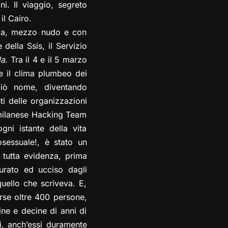
ni. Il viaggio, segreto
il Cairo.
rada, mezzo nudo e con
 della Ssis, il Servizio
la
. Tra il 4 e il 5 marzo
e il clima plumbeo dei
biò nome, diventando
sti delle organizzazioni
tà milanese Hacking Team
ni istante della vita
mosessuale!, è stato un
n tutta evidenza, prima
urato ed ucciso dagli
quello che scriveva. E,
rse oltre 400 persone,
ine e decine di anni di
sti, anch’essi duramente