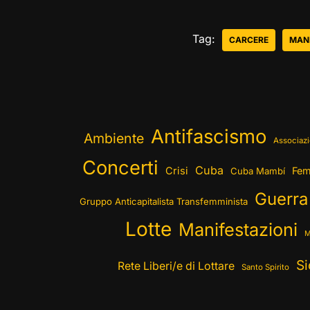
Tag:
CARCERE
MANI
Antifascismo
Ambiente
Associazi
Concerti
Cuba
Crisi
Fem
Cuba Mambí
Guerra
Gruppo Anticapitalista Transfemminista
Lotte
Manifestazioni
M
Si
Rete Liberi/e di Lottare
Santo Spirito