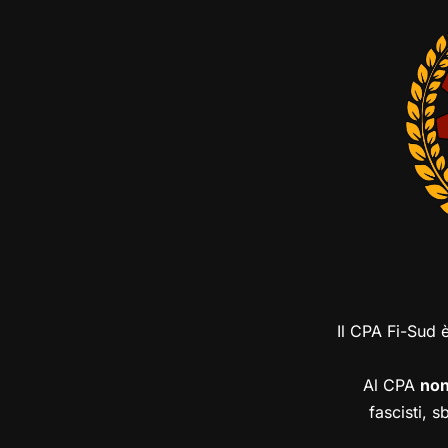
Il CPA Fi-Sud 
Al CPA
no
fascisti, s