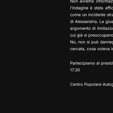
Non avremo informazio
l’indagine è stata aff
come un incidente str
di Alessandria. La gius
argomento di limitazion
cui già si preoccupano,
No, non si può dannegg
cercata, cosa voleva i
Partecipiamo al presid
17.30
Centro Popolare Autog