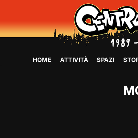
Vai
al
contenuto
HOME
ATTIVITÀ
SPAZI
STO
MO