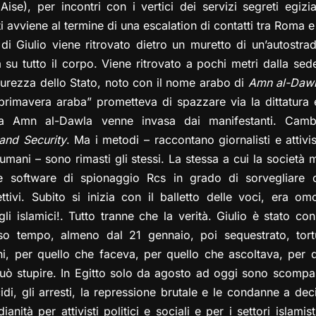
Aise), per incontri con i vertici dei servizi segreti egizia
avviene al termine di una escalation di contatti tra Roma e 
o di Giulio viene ritrovato dietro un muretto di un’autost
ra su tutto il corpo. Viene ritrovato a pochi metri dalla sede
icurezza dello Stato, noto con il nome arabo di
Amn al-Daw
primavera araba” prometteva di spazzare via la dittatura 
ella Amn al-Dawla venne invasa dai manifestanti. Cam
and Security
. Ma i metodi – raccontano giornalisti e attivi
ti umani – sono rimasti gli stessi. La stessa a cui la socie
e software di spionaggio Rcs in grado di sorvegliare og
ttivi. Subito si inizia con il balletto delle voci, era o
 gli islamici!. Tutto tranne che la verità. Giulio è stato co
erso tempo, almeno dal 21 gennaio, poi sequestrato, tort
ani, per quello che faceva, per quello che ascoltava, per 
può stupire. In Egitto solo da agosto ad oggi sono scompa
cidi, gli arresti, la repressione brutale e le condanne a dec
anità per attivisti politici e sociali e per i settori islami