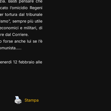
zia. Basti pensare che
icato l’omicidio Regeni
 tortura dal tribunale
rismo”, sempre più utile
economici e militari, di
ire dal Corriere.
 forse anche lui se l’è
comunista…..
enerdì 12 febbraio alle
Stampa