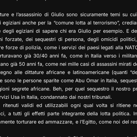
rture e l’assassinio di Giulio sono sicuramente temi su cui i
li egiziani anche per la “comune lotta al terrorismo”, cre
te degli egiziani di sapere chi era Giulio per esempio. E del
oni forzate, dei sequestri di persona, degli omicidi politici
tre forze di polizia, come i servizi dei paesi legati alla NA
uravano già 30/40 anni fa, come in Italia verso i militan
ano già 50 anni fa, come nei mille casi di assassini mirati de
ostegno alle dittature africane e latinoamericane (quanti “
e sono le persone sparite come Abu Omar in Italia, sequest
igioni segrete africane. Beh, per quel sequestro il nostro p
vizi Usa in Italia, condannato dai nostri tribunali.
ritenuti validi ed utilizzabili ogni qual volta si ritiene 
i, a tutti gli effetti parte integrante della lotta politica.
llamente torturare ed ammazzare, e l’Egitto, come noi del res