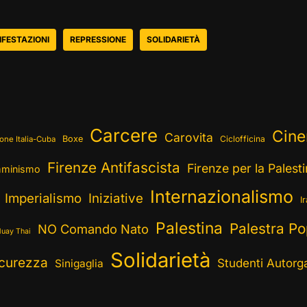
FESTAZIONI
REPRESSIONE
SOLIDARIETÀ
Carcere
Cin
Carovita
Boxe
Ciclofficina
one Italia-Cuba
Firenze Antifascista
Firenze per la Palest
minismo
Internazionalismo
Imperialismo
Iniziative
I
Palestina
Palestra Po
NO Comando Nato
uay Thai
Solidarietà
curezza
Studenti Autorga
Sinigaglia