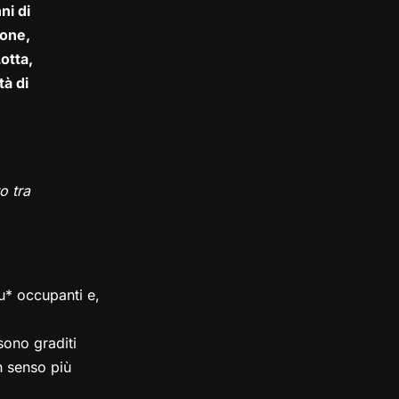
ni di
one,
otta,
tà di
o tra
su* occupanti e,
ono graditi
in senso più