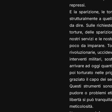
repressi.
E la sparizione, le to
strutturalmente a quel
da dire. Sulle richies
torture, delle sparizi
nostri servizi e le nos
poco da imparare. Tort
rivoluzionarie, uccidev
interventi militari, s
arrivare ad oggi quant
poi torturato nelle pr
graziato il capo dei ser
Questi strumenti sono 
pudore o problemi etic
libertà si può tranqui
meticolosità.