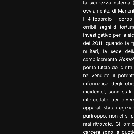
la sicurezza esterna (
ovviamente, di Manenti 
Il 4 febbraio il corp
orribili segni di tortu
investigativo per la s
del 2011, quando la “
militari, la sede d
semplicemente
Homel
per la tutela dei dirit
ha venduto il potent
informatica degli obie
incidente!, sono stati
intercettato per div
apparati statali egizi
purtroppo, non ci si 
mai ritrovate. Gli omi
carcere sono la quotidi