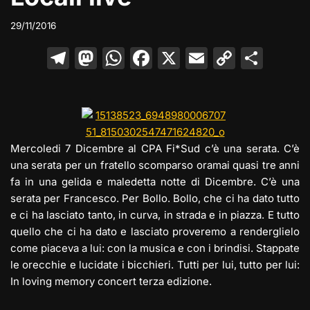
29/11/2016
T
M
W
F
X
E
C
C
el
a
h
a
m
o
o
e
st
at
c
ai
p
n
gr
o
s
e
l
y
di
a
d
A
b
Li
vi
Mercoledi 7 Dicembre al CPA Fi*Sud c’è una serata. C’è
m
o
p
o
n
di
una serata per un fratello scomparso oramai quasi tre anni
fa in una gelida e maledetta notte di Dicembre. C’è una
n
p
o
k
serata per Francesco. Per Bollo. Bollo, che ci ha dato tutto
k
e ci ha lasciato tanto, in curva, in strada e in piazza. E tutto
quello che ci ha dato e lasciato proveremo a renderglielo
come piaceva a lui: con la musica e con i brindisi. Stappate
le orecchie e lucidate i bicchieri. Tutti per lui, tutto per lui:
In loving memory concert terza edizione.