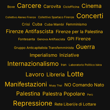
Carcere
Cinema
Carovita
Boxe
Ciclofficina
Concerti
Collettivo Spartaco Firenze
Collettivo Ateneo Firenze
Cuba
Crisi
Femminismo
Cuba Mambí
Firenze Antifascista
Firenze per la Palestina
GPI Firenze
Fontesanta
Genova Antifascista
Guerra
Gruppo Anticapitalista Transfemminista
Imperialismo
Iniziative
Internazionalismo
Iran
Laboratorio Politico Iskra
Lotte
Lavoro
Libreria
Manifestazioni
NO Comando Nato
Muay Thai
Palestina
Palestra Popolare
Perù
Repressione
Rete Liberi/e di Lottare