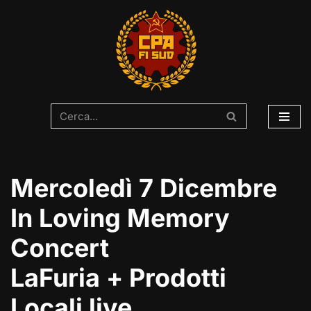
Vai
al
contenuto
Mercoledì 7 Dicembre
In Loving Memory
Concert
LaFuria + Prodotti
Locali live