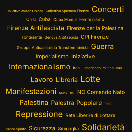
Concerti
Collettivo Spartaco Firenze
Collettivo Ateneo Firenze
Cuba
Crisi
Femminismo
Cuba Mambí
Firenze Antifascista
Firenze per la Palestina
GPI Firenze
Fontesanta
Genova Antifascista
Guerra
Gruppo Anticapitalista Transfemminista
Imperialismo
Iniziative
Internazionalismo
Iran
Laboratorio Politico Iskra
Lotte
Lavoro
Libreria
Manifestazioni
NO Comando Nato
Muay Thai
Palestina
Palestra Popolare
Perù
Repressione
Rete Liberi/e di Lottare
Solidarietà
Sicurezza
Sinigaglia
Santo Spirito