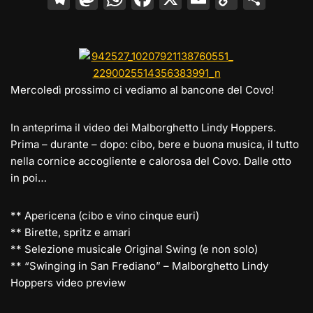
el
a
h
a
m
o
o
e
st
at
c
ai
p
n
gr
o
s
e
l
y
di
a
d
A
b
Li
vi
Mercoledì prossimo ci vediamo al bancone del Covo!
m
o
p
o
n
di
n
p
o
k
In anteprima il video dei Malborghetto Lindy Hoppers.
Prima – durante – dopo: cibo, bere e buona musica, il tutto
k
nella cornice accogliente e calorosa del Covo. Dalle otto
in poi…
** Apericena (cibo e vino cinque euri)
** Birette, spritz e amari
** Selezione musicale Original Swing (e non solo)
** “Swinging in San Frediano” – Malborghetto Lindy
Hoppers video preview