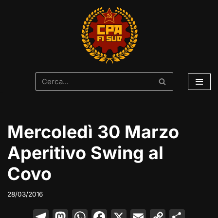
Vai
al
contenuto
Mercoledì 30 Marzo
Aperitivo Swing al
Covo
28/03/2016
T
M
W
F
X
E
C
C