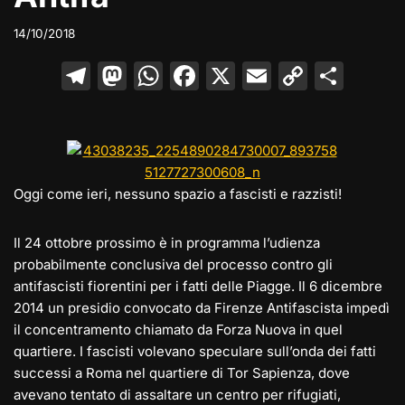
14/10/2018
T
M
W
F
X
E
C
C
el
a
h
a
m
o
o
e
st
at
c
ai
p
n
gr
o
s
e
l
y
di
a
d
A
b
Li
vi
Oggi come ieri, nessuno spazio a fascisti e razzisti!
m
o
p
o
n
di
n
p
o
k
Il 24 ottobre prossimo è in programma l’udienza
probabilmente conclusiva del processo contro gli
k
antifascisti fiorentini per i fatti delle Piagge. Il 6 dicembre
2014 un presidio convocato da Firenze Antifascista impedì
il concentramento chiamato da Forza Nuova in quel
quartiere. I fascisti volevano speculare sull’onda dei fatti
successi a Roma nel quartiere di Tor Sapienza, dove
avevano tentato di assaltare un centro per rifugiati,