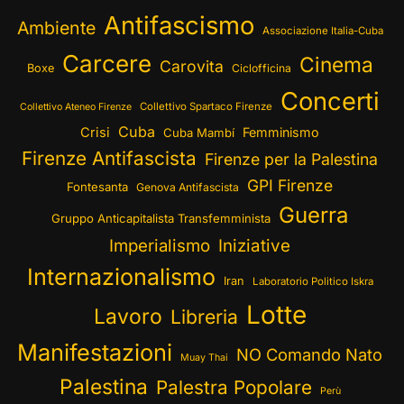
Antifascismo
Ambiente
Associazione Italia-Cuba
Carcere
Cinema
Carovita
Boxe
Ciclofficina
Concerti
Collettivo Spartaco Firenze
Collettivo Ateneo Firenze
Cuba
Crisi
Femminismo
Cuba Mambí
Firenze Antifascista
Firenze per la Palestina
GPI Firenze
Fontesanta
Genova Antifascista
Guerra
Gruppo Anticapitalista Transfemminista
Imperialismo
Iniziative
Internazionalismo
Iran
Laboratorio Politico Iskra
Lotte
Lavoro
Libreria
Manifestazioni
NO Comando Nato
Muay Thai
Palestina
Palestra Popolare
Perù