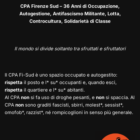
CPA Firenze Sud – 36 Anni di Occupazione,
Autogestione, Antifascismo Militante, Lotta,
Controcultura, Solidarietà di Classe
Il mondo si divide soltanto tra sfruttati e sfruttatori
Il CPA Fi-Sud è uno spazio occupato e autogestito:
rispetta
il posto e l* su* occupanti e, quando esci,
rispetta
il quartiere e l* su* abitanti.
Al CPA
non
si fa uso di droghe pesanti, e
non
si spaccia. Al
CPA
non
sono graditi fascisti, sbirri, molest*, sessist*,
omofob*, razzist*, né rompicoglioni in senso più generale.