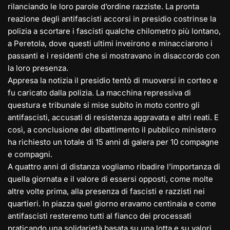
rilanciando le loro parole d’ordine razziste. La pronta
reazione degli antifascisti accorsi in presidio costrinse la
polizia a scortare i fascisti qualche chilometro più lontano,
a Peretola, dove questi ultimi inveirono e minacciarono i
passanti e i residenti che si mostravano in disaccordo con
la loro presenza.
Appresa la notizia il presidio tentò di muoversi in corteo e
fu caricato dalla polizia. La macchina repressiva di
questura e tribunale si mise subito in moto contro gli
antifascisti, accusati di resistenza aggravata e altri reati. E
così, a conclusione del dibattimento il pubblico ministero
ha richiesto un totale di 15 anni di galera per 10 compagne
e compagni.
A quattro anni di distanza vogliamo ribadire l’importanza di
quella giornata e il valore di essersi opposti, come molte
altre volte prima, alla presenza di fascisti e razzisti nei
quartieri. In piazza quel giorno eravamo centinaia e come
antifascisti resteremo tutti al fianco dei processati
praticando una solidarietà basata su una lotta e su valori