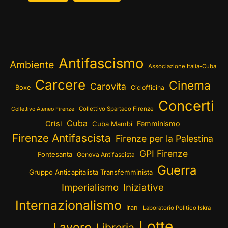
Antifascismo
Ambiente
Associazione Italia-Cuba
Carcere
Cinema
Carovita
Boxe
Ciclofficina
Concerti
Collettivo Spartaco Firenze
Collettivo Ateneo Firenze
Cuba
Crisi
Femminismo
Cuba Mambí
Firenze Antifascista
Firenze per la Palestina
GPI Firenze
Fontesanta
Genova Antifascista
Guerra
Gruppo Anticapitalista Transfemminista
Imperialismo
Iniziative
Internazionalismo
Iran
Laboratorio Politico Iskra
Lotte
Lavoro
Libreria