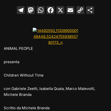
T
M
W
F
X
E
C
C
el
a
h
a
m
o
o
e
st
at
c
ai
p
n
gr
o
s
e
l
y
di
a
d
A
b
Li
vi
m
o
p
o
n
di
ANIMAL PEOPLE
n
p
o
k
presenta
k
Children Without Time
con Gabriele Zeetti, Isabella Quaia, Marco Malevolti,
Michele Branda
Scritto da Michele Branda