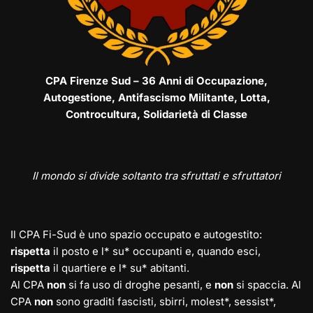
CPA Firenze Sud – 36 Anni di Occupazione,
Autogestione, Antifascismo Militante, Lotta,
Controcultura, Solidarietà di Classe
Il mondo si divide soltanto tra sfruttati e sfruttatori
Il CPA Fi-Sud è uno spazio occupato e autogestito:
rispetta
il posto e l* su* occupanti e, quando esci,
rispetta
il quartiere e l* su* abitanti.
Al CPA
non
si fa uso di droghe pesanti, e
non
si spaccia. Al
CPA
non
sono graditi fascisti, sbirri, molest*, sessist*,