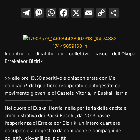
T
M
W
F
X
E
C
C
el
a
h
a
m
o
o
e
st
at
c
ai
p
n
gr
o
s
e
l
y
di
a
d
A
b
Li
vi
Incontro e dibattito col collettivo basco dell’Okupa
m
o
p
o
n
di
Errekaleor Bizirik
n
p
o
k
>> alle ore 19.30 aperitivo e chiacchierata con i/le
k
compagn* del quartiere recuperato e autogestito dal
movimento giovanile di Gasteiz-Vitoria, in Euskal Herria
————————–
—–
Nel cuore di Euskal Herria, nella periferia della capitale
amministrativa dei Paesi Baschi, dal 2013 nasce
l’esperienza di Errekaleor Bizirik, un intero quartiere
occupato e autogestito da compagne e compagni dei
collettivi giovanili della città.