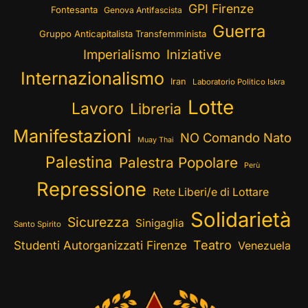
GPI Firenze
Fontesanta
Genova Antifascista
Guerra
Gruppo Anticapitalista Transfemminista
Imperialismo
Iniziative
Internazionalismo
Iran
Laboratorio Politico Iskra
Lotte
Lavoro
Libreria
Manifestazioni
NO Comando Nato
Muay Thai
Palestina
Palestra Popolare
Perù
Repressione
Rete Liberi/e di Lottare
Solidarietà
Sicurezza
Sinigaglia
Santo Spirito
Teatro
Studenti Autorganizzati Firenze
Venezuela