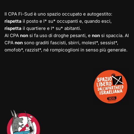
Il CPA Fi-Sud è uno spazio occupato e autogestito:
rispetta
il posto e l* su* occupanti e, quando esci,
rispetta
il quartiere e l* su* abitanti.
Al CPA
non
si fa uso di droghe pesanti, e
non
si spaccia. Al
CPA
non
sono graditi fascisti, sbirri, molest*, sessist*,
omofob*, razzist*, né rompicoglioni in senso più generale.