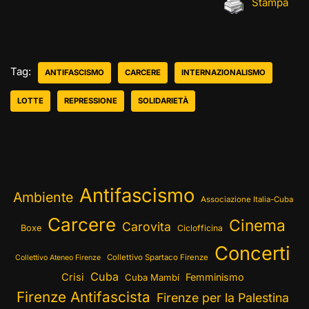
Stampa
Tag:
ANTIFASCISMO
CARCERE
INTERNAZIONALISMO
LOTTE
REPRESSIONE
SOLIDARIETÀ
Antifascismo
Ambiente
Associazione Italia-Cuba
Carcere
Cinema
Carovita
Boxe
Ciclofficina
Concerti
Collettivo Spartaco Firenze
Collettivo Ateneo Firenze
Cuba
Crisi
Femminismo
Cuba Mambí
Firenze Antifascista
Firenze per la Palestina