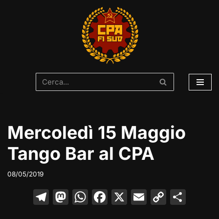
Vai
al
contenuto
Mercoledì 15 Maggio
Tango Bar al CPA
08/05/2019
T
M
W
F
X
E
C
C
el
a
h
a
m
o
o