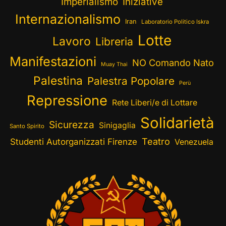
Imperialismo
Iniziative
Internazionalismo
Iran
Laboratorio Politico Iskra
Lotte
Lavoro
Libreria
Manifestazioni
NO Comando Nato
Muay Thai
Palestina
Palestra Popolare
Perù
Repressione
Rete Liberi/e di Lottare
Solidarietà
Sicurezza
Sinigaglia
Santo Spirito
Teatro
Studenti Autorganizzati Firenze
Venezuela