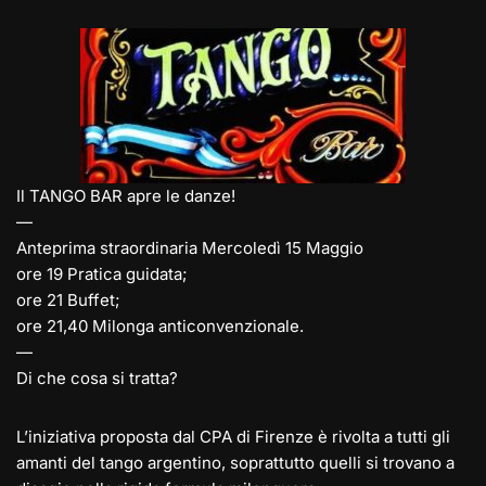
e
st
at
c
ai
p
n
gr
o
s
e
l
y
di
a
d
A
b
Li
vi
m
o
p
o
n
di
n
p
o
k
k
Il TANGO BAR apre le danze!
—
Anteprima straordinaria Mercoledì 15 Maggio
ore 19 Pratica guidata;
ore 21 Buffet;
ore 21,40 Milonga anticonvenzionale.
—
Di che cosa si tratta?
L’iniziativa proposta dal CPA di Firenze è rivolta a tutti gli
amanti del tango argentino, soprattutto quelli si trovano a