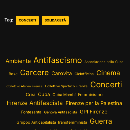
Tag:
CONCERTI
SOLIDARIETÀ
Antifascismo
Ambiente
Associazione Italia-Cuba
Carcere
Cinema
Carovita
Boxe
Ciclofficina
Concerti
Collettivo Spartaco Firenze
Collettivo Ateneo Firenze
Cuba
Crisi
Femminismo
Cuba Mambí
Firenze Antifascista
Firenze per la Palestina
GPI Firenze
Fontesanta
Genova Antifascista
Guerra
Gruppo Anticapitalista Transfemminista