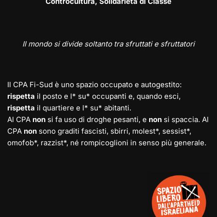
Controcultura, Solidarietà di Classe
Il mondo si divide soltanto tra sfruttati e sfruttatori
Il CPA Fi-Sud è uno spazio occupato e autogestito:
rispetta
il posto e l* su* occupanti e, quando esci,
rispetta
il quartiere e l* su* abitanti.
Al CPA
non
si fa uso di droghe pesanti, e
non
si spaccia. Al
CPA
non
sono graditi fascisti, sbirri, molest*, sessist*,
omofob*, razzist*, né rompicoglioni in senso più generale.