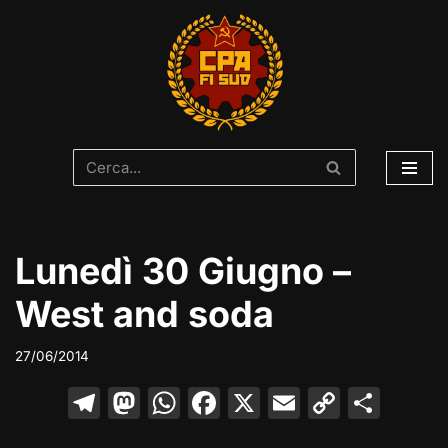
Vai
al
contenuto
Lunedì 30 Giugno –
West and soda
27/06/2014
T
M
W
F
X
E
C
C
el
a
h
a
m
o
o