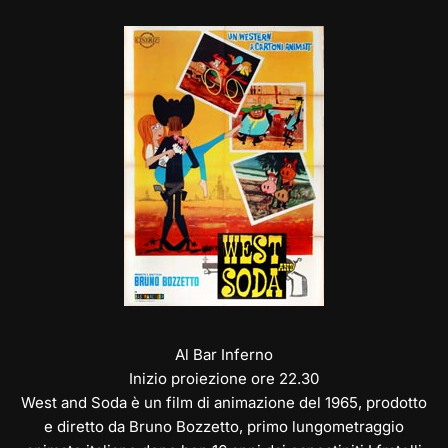
e
st
at
c
ai
p
n
gr
o
s
e
l
y
di
a
d
A
b
Li
vi
m
o
p
o
n
di
n
p
o
k
k
Al Bar Inferno
Inizio proiezione ore 22.30
West and Soda è un film di animazione del 1965, prodotto
e diretto da Bruno Bozzetto, primo lungometraggio