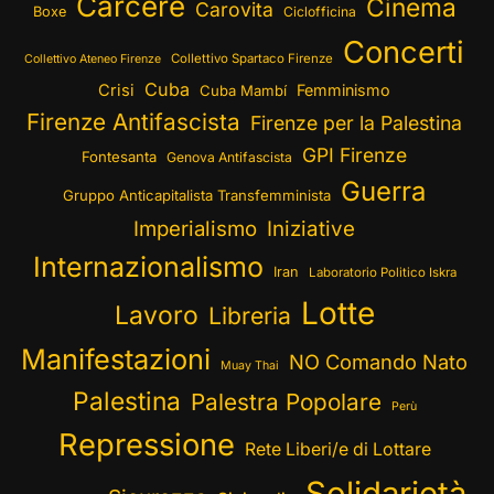
Carcere
Cinema
Carovita
Boxe
Ciclofficina
Concerti
Collettivo Spartaco Firenze
Collettivo Ateneo Firenze
Cuba
Crisi
Femminismo
Cuba Mambí
Firenze Antifascista
Firenze per la Palestina
GPI Firenze
Fontesanta
Genova Antifascista
Guerra
Gruppo Anticapitalista Transfemminista
Imperialismo
Iniziative
Internazionalismo
Iran
Laboratorio Politico Iskra
Lotte
Lavoro
Libreria
Manifestazioni
NO Comando Nato
Muay Thai
Palestina
Palestra Popolare
Perù
Repressione
Rete Liberi/e di Lottare
Solidarietà