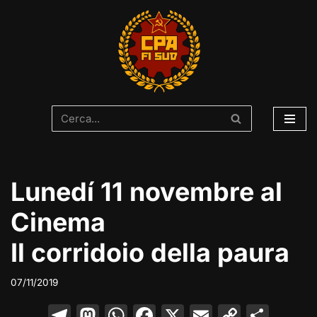
Vai
al
contenuto
Lunedí 11 novembre al
Cinema
Il corridoio della paura
07/11/2019
T
M
W
F
X
E
C
C