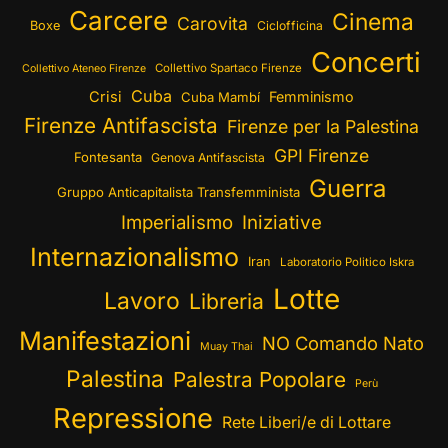
Carcere
Cinema
Carovita
Boxe
Ciclofficina
Concerti
Collettivo Spartaco Firenze
Collettivo Ateneo Firenze
Cuba
Crisi
Femminismo
Cuba Mambí
Firenze Antifascista
Firenze per la Palestina
GPI Firenze
Fontesanta
Genova Antifascista
Guerra
Gruppo Anticapitalista Transfemminista
Imperialismo
Iniziative
Internazionalismo
Iran
Laboratorio Politico Iskra
Lotte
Lavoro
Libreria
Manifestazioni
NO Comando Nato
Muay Thai
Palestina
Palestra Popolare
Perù
Repressione
Rete Liberi/e di Lottare