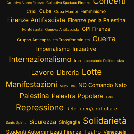
Concerti
Collettivo Spartaco Firenze
Collettivo Ateneo Firenze
Cuba
Crisi
Femminismo
Cuba Mambí
Firenze Antifascista
Firenze per la Palestina
GPI Firenze
Fontesanta
Genova Antifascista
Guerra
Gruppo Anticapitalista Transfemminista
Imperialismo
Iniziative
Internazionalismo
Iran
Laboratorio Politico Iskra
Lotte
Lavoro
Libreria
Manifestazioni
NO Comando Nato
Muay Thai
Palestina
Palestra Popolare
Perù
Repressione
Rete Liberi/e di Lottare
Solidarietà
Sicurezza
Sinigaglia
Santo Spirito
Teatro
Studenti Autorganizzati Firenze
Venezuela