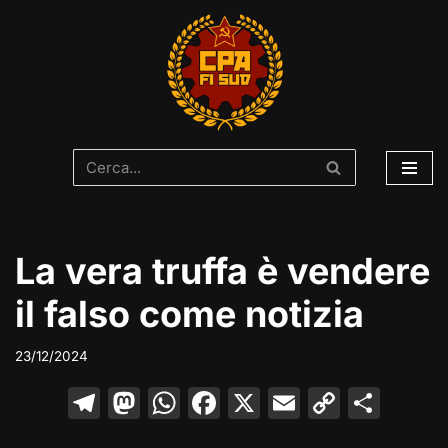
Vai
al
contenuto
La vera truffa è vendere
il falso come notizia
23/12/2024
T
M
W
F
X
E
C
C
el
a
h
a
m
o
o