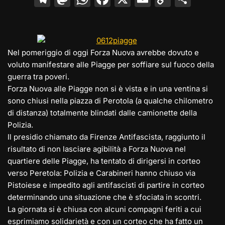
el
a
h
a
m
o
o
e
st
at
c
ai
p
n
gr
o
s
e
l
y
di
Nel pomeriggio di oggi Forza Nuova avrebbe dovuto e
a
d
A
b
Li
vi
voluto manifestare alle Piagge per soffiare sul fuoco della
m
o
p
o
n
di
guerra tra poveri.
Forza Nuova alle Piagge non si è vista e in una ventina si
n
p
o
k
sono chiusi nella piazza di Perotola (a qualche chilometro
k
di distanza) totalmente blindati dalle camionette della
Polizia.
Il presidio chiamato da Firenze Antifascista, raggiunto il
risultato di non lasciare agibilità a Forza Nuova nel
quartiere delle Piagge, ha tentato di dirigersi in corteo
verso Peretola: Polizia e Carabineri hanno chiuso via
Pistoiese e impedito agli antifascisti di partire in corteo
determinando una situazione che è sfociata in scontri.
La giornata si è chiusa con alcuni compagni feriti a cui
esprimiamo solidarietà e con un corteo che ha fatto un