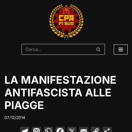
Vai
al
contenuto
LA MANIFESTAZIONE
ANTIFASCISTA ALLE
PIAGGE
07/12/2014
T
M
W
F
X
E
C
C