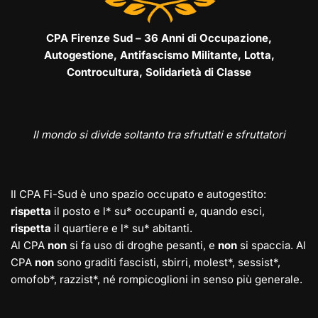
CPA Firenze Sud – 36 Anni di Occupazione,
Autogestione, Antifascismo Militante, Lotta,
Controcultura, Solidarietà di Classe
Il mondo si divide soltanto tra sfruttati e sfruttatori
Il CPA Fi-Sud è uno spazio occupato e autogestito:
rispetta
il posto e l* su* occupanti e, quando esci,
rispetta
il quartiere e l* su* abitanti.
Al CPA
non
si fa uso di droghe pesanti, e
non
si spaccia. Al
CPA
non
sono graditi fascisti, sbirri, molest*, sessist*,
omofob*, razzist*, né rompicoglioni in senso più generale.