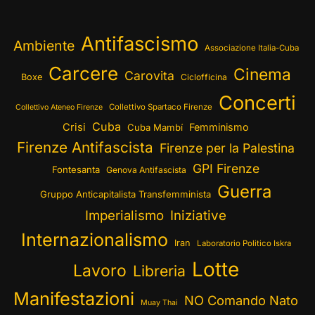
Antifascismo
Ambiente
Associazione Italia-Cuba
Carcere
Cinema
Carovita
Boxe
Ciclofficina
Concerti
Collettivo Spartaco Firenze
Collettivo Ateneo Firenze
Cuba
Crisi
Femminismo
Cuba Mambí
Firenze Antifascista
Firenze per la Palestina
GPI Firenze
Fontesanta
Genova Antifascista
Guerra
Gruppo Anticapitalista Transfemminista
Imperialismo
Iniziative
Internazionalismo
Iran
Laboratorio Politico Iskra
Lotte
Lavoro
Libreria
Manifestazioni
NO Comando Nato
Muay Thai