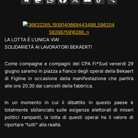
el
a
h
a
m
o
o
e
st
at
c
ai
p
n
gr
o
s
e
l
y
di
a
d
A
b
Li
vi
LA LOTTA É L’UNICA VIA!
m
o
p
o
n
di
SOLIDARIETÀ AI LAVORATORI BEKAERT!
n
p
o
k
Come compagne e compagni del CPA Fi*Sud venerdí 29
k
giugno saremo in piazza a fianco degli operai della Bekaert
di Figline in occasione della manifestazione che partirà
alle ore 20.30 dai cancelli della fabbrica.
In un momento in cui il dibattito in questo paese è
totalmente sbilanciato sulle esigenze elettorali di miseri
politici rampanti, la lotta di questi operai ha il valore di
riportare “tutti” alla realtà.