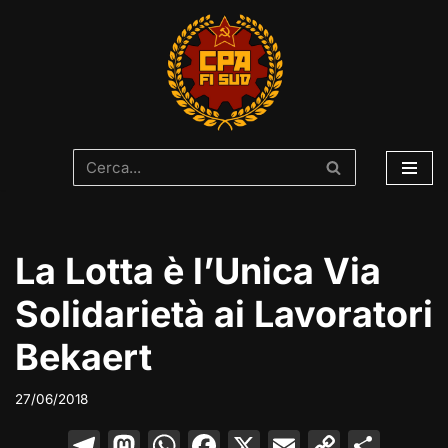
Vai
al
contenuto
La Lotta è l’Unica Via
Solidarietà ai Lavoratori
Bekaert
27/06/2018
T
M
W
F
X
E
C
C