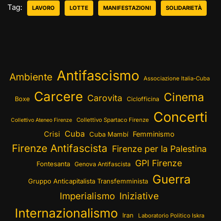
Tag:
LAVORO
LOTTE
MANIFESTAZIONI
SOLIDARIETÀ
Antifascismo
Ambiente
Associazione Italia-Cuba
Carcere
Cinema
Carovita
Boxe
Ciclofficina
Concerti
Collettivo Spartaco Firenze
Collettivo Ateneo Firenze
Cuba
Crisi
Femminismo
Cuba Mambí
Firenze Antifascista
Firenze per la Palestina
GPI Firenze
Fontesanta
Genova Antifascista
Guerra
Gruppo Anticapitalista Transfemminista
Imperialismo
Iniziative
Internazionalismo
Iran
Laboratorio Politico Iskra