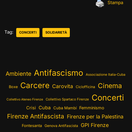
Stampa
Tag:
CONCERTI
SOLIDARIETÀ
Antifascismo
Ambiente
Associazione Italia-Cuba
Carcere
Cinema
Carovita
Boxe
Ciclofficina
Concerti
Collettivo Spartaco Firenze
Collettivo Ateneo Firenze
Cuba
Crisi
Femminismo
Cuba Mambí
Firenze Antifascista
Firenze per la Palestina
GPI Firenze
Fontesanta
Genova Antifascista