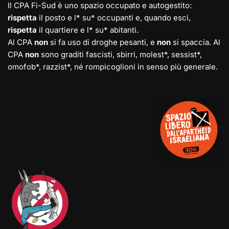
Il CPA Fi-Sud è uno spazio occupato e autogestito:
rispetta
il posto e l* su* occupanti e, quando esci,
rispetta
il quartiere e l* su* abitanti.
Al CPA
non
si fa uso di droghe pesanti, e
non
si spaccia. Al
CPA
non
sono graditi fascisti, sbirri, molest*, sessist*,
omofob*, razzist*, né rompicoglioni in senso più generale.