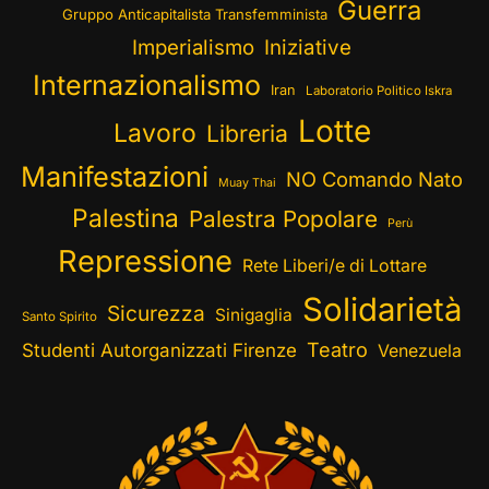
Guerra
Gruppo Anticapitalista Transfemminista
Imperialismo
Iniziative
Internazionalismo
Iran
Laboratorio Politico Iskra
Lotte
Lavoro
Libreria
Manifestazioni
NO Comando Nato
Muay Thai
Palestina
Palestra Popolare
Perù
Repressione
Rete Liberi/e di Lottare
Solidarietà
Sicurezza
Sinigaglia
Santo Spirito
Teatro
Studenti Autorganizzati Firenze
Venezuela