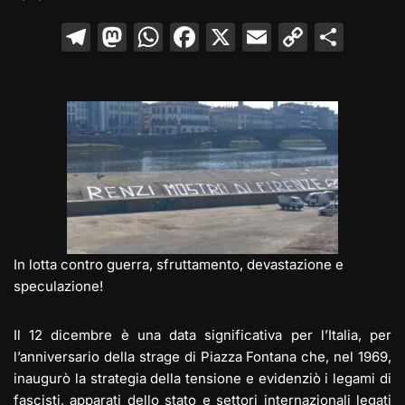
T
M
W
F
X
E
C
C
el
a
h
a
m
o
o
e
st
at
c
ai
p
n
gr
o
s
e
l
y
di
a
d
A
b
Li
vi
m
o
p
o
n
di
n
p
o
k
k
In lotta contro guerra, sfruttamento, devastazione e
speculazione!
Il 12 dicembre è una data significativa per l’Italia, per
l’anniversario della strage di Piazza Fontana che, nel 1969,
inaugurò la strategia della tensione e evidenziò i legami di
fascisti, apparati dello stato e settori internazionali legati