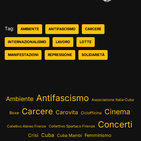
Tag:
AMBIENTE
ANTIFASCISMO
CARCERE
INTERNAZIONALISMO
LAVORO
LOTTE
MANIFESTAZIONI
REPRESSIONE
SOLIDARIETÀ
Antifascismo
Ambiente
Associazione Italia-Cuba
Carcere
Cinema
Carovita
Boxe
Ciclofficina
Concerti
Collettivo Spartaco Firenze
Collettivo Ateneo Firenze
Cuba
Crisi
Femminismo
Cuba Mambí