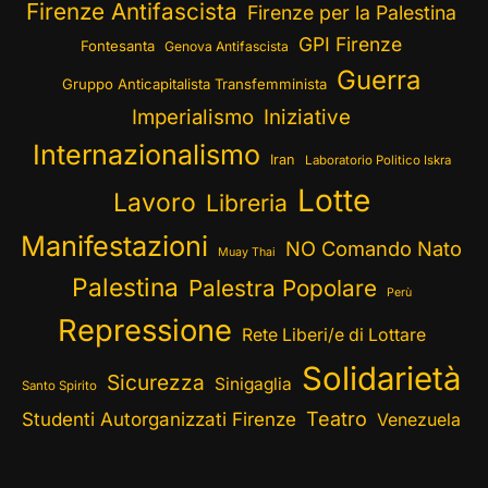
Firenze Antifascista
Firenze per la Palestina
GPI Firenze
Fontesanta
Genova Antifascista
Guerra
Gruppo Anticapitalista Transfemminista
Imperialismo
Iniziative
Internazionalismo
Iran
Laboratorio Politico Iskra
Lotte
Lavoro
Libreria
Manifestazioni
NO Comando Nato
Muay Thai
Palestina
Palestra Popolare
Perù
Repressione
Rete Liberi/e di Lottare
Solidarietà
Sicurezza
Sinigaglia
Santo Spirito
Teatro
Studenti Autorganizzati Firenze
Venezuela