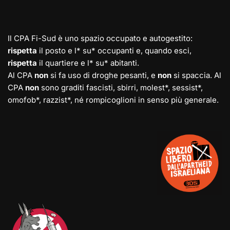
Il CPA Fi-Sud è uno spazio occupato e autogestito:
rispetta
il posto e l* su* occupanti e, quando esci,
rispetta
il quartiere e l* su* abitanti.
Al CPA
non
si fa uso di droghe pesanti, e
non
si spaccia. Al
CPA
non
sono graditi fascisti, sbirri, molest*, sessist*,
omofob*, razzist*, né rompicoglioni in senso più generale.