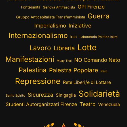
GPI Firenze
Fontesanta
Genova Antifascista
Guerra
Gruppo Anticapitalista Transfemminista
Imperialismo
Iniziative
Internazionalismo
Iran
Laboratorio Politico Iskra
Lotte
Lavoro
Libreria
Manifestazioni
NO Comando Nato
Muay Thai
Palestina
Palestra Popolare
Perù
Repressione
Rete Liberi/e di Lottare
Solidarietà
Sicurezza
Sinigaglia
Santo Spirito
Teatro
Studenti Autorganizzati Firenze
Venezuela