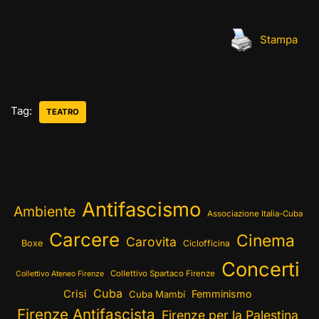
Stampa
Tag:
TEATRO
Antifascismo
Ambiente
Associazione Italia-Cuba
Carcere
Cinema
Carovita
Boxe
Ciclofficina
Concerti
Collettivo Spartaco Firenze
Collettivo Ateneo Firenze
Cuba
Crisi
Femminismo
Cuba Mambí
Firenze Antifascista
Firenze per la Palestina