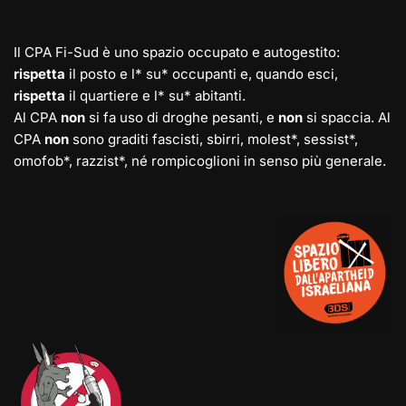
Il CPA Fi-Sud è uno spazio occupato e autogestito:
rispetta
il posto e l* su* occupanti e, quando esci,
rispetta
il quartiere e l* su* abitanti.
Al CPA
non
si fa uso di droghe pesanti, e
non
si spaccia. Al
CPA
non
sono graditi fascisti, sbirri, molest*, sessist*,
omofob*, razzist*, né rompicoglioni in senso più generale.