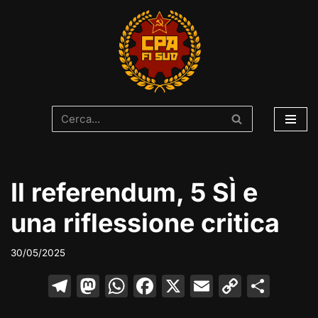
Vai
al
contenuto
Il referendum, 5 SÌ e
una riflessione critica
30/05/2025
T
M
W
F
X
E
C
C
el
a
h
a
m
o
o