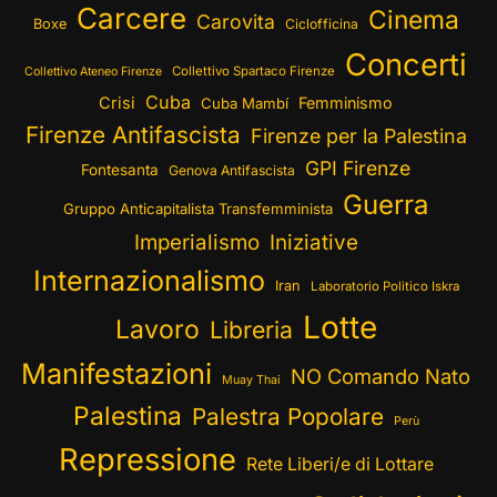
Carcere
Cinema
Carovita
Boxe
Ciclofficina
Concerti
Collettivo Spartaco Firenze
Collettivo Ateneo Firenze
Cuba
Crisi
Femminismo
Cuba Mambí
Firenze Antifascista
Firenze per la Palestina
GPI Firenze
Fontesanta
Genova Antifascista
Guerra
Gruppo Anticapitalista Transfemminista
Imperialismo
Iniziative
Internazionalismo
Iran
Laboratorio Politico Iskra
Lotte
Lavoro
Libreria
Manifestazioni
NO Comando Nato
Muay Thai
Palestina
Palestra Popolare
Perù
Repressione
Rete Liberi/e di Lottare