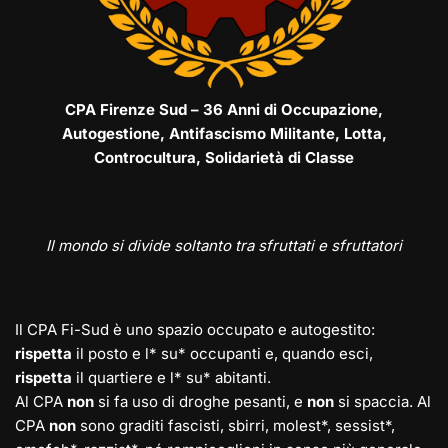
CPA Firenze Sud – 36 Anni di Occupazione,
Autogestione, Antifascismo Militante, Lotta,
Controcultura, Solidarietà di Classe
Il mondo si divide soltanto tra sfruttati e sfruttatori
Il CPA Fi-Sud è uno spazio occupato e autogestito:
rispetta
il posto e l* su* occupanti e, quando esci,
rispetta
il quartiere e l* su* abitanti.
Al CPA
non
si fa uso di droghe pesanti, e
non
si spaccia. Al
CPA
non
sono graditi fascisti, sbirri, molest*, sessist*,