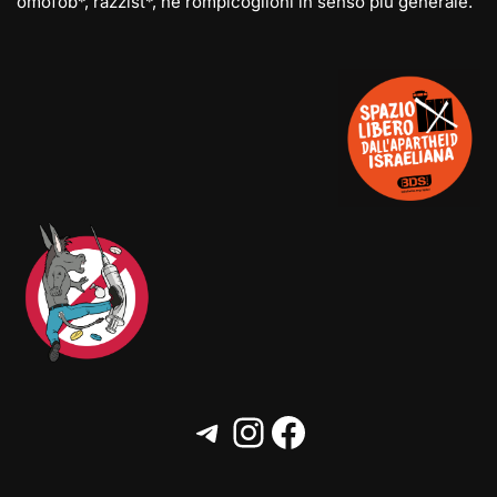
omofob*, razzist*, né rompicoglioni in senso più generale.