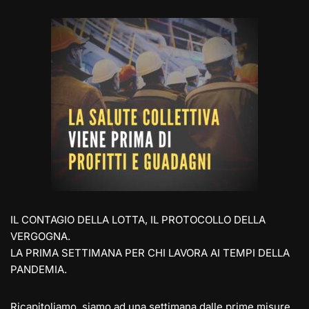
e
st
at
c
ai
p
n
gr
o
s
e
l
y
di
a
d
A
b
Li
vi
m
o
p
o
n
di
n
p
o
k
k
IL CONTAGIO DELLA LOTTA, IL PROTOCOLLO DELLA
VERGOGNA.
LA PRIMA SETTIMANA PER CHI LAVORA AI TEMPI DELLA
PANDEMIA.
Ricapitoliamo, siamo ad una settimana dalle prime misure