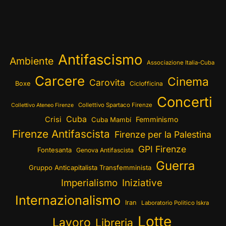
Antifascismo
Ambiente
Associazione Italia-Cuba
Carcere
Cinema
Carovita
Boxe
Ciclofficina
Concerti
Collettivo Spartaco Firenze
Collettivo Ateneo Firenze
Cuba
Crisi
Femminismo
Cuba Mambí
Firenze Antifascista
Firenze per la Palestina
GPI Firenze
Fontesanta
Genova Antifascista
Guerra
Gruppo Anticapitalista Transfemminista
Imperialismo
Iniziative
Internazionalismo
Iran
Laboratorio Politico Iskra
Lotte
Lavoro
Libreria