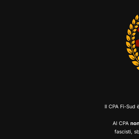
Il CPA Fi-Sud 
Al CPA
no
fascisti, s