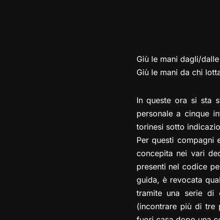
Giù le mani dagli/dalle 
Giù le mani da chi lott
In queste ora si sta s
personale a cinque int
torinesi sotto indicazi
Per questi compagni e
concepita nei vari dec
presenti nel codice pen
guida, è revocata qual
tramite una serie di o
(incontrare più di tr
fuori casa dopo una cer