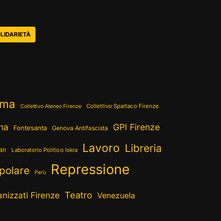
LIDARIETÀ
ema
Collettivo Spartaco Firenze
Collettivo Ateneo Firenze
ina
GPI Firenze
Fontesanta
Genova Antifascista
Lavoro
Libreria
ran
Laboratorio Politico Iskra
Repressione
polare
Perù
Teatro
nizzati Firenze
Venezuela