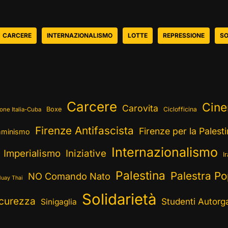
CARCERE
INTERNAZIONALISMO
LOTTE
REPRESSIONE
SO
Carcere
Cin
Carovita
Boxe
Ciclofficina
one Italia-Cuba
Firenze Antifascista
Firenze per la Palest
minismo
Internazionalismo
Imperialismo
Iniziative
I
Palestina
Palestra Po
NO Comando Nato
uay Thai
Solidarietà
curezza
Studenti Autorga
Sinigaglia