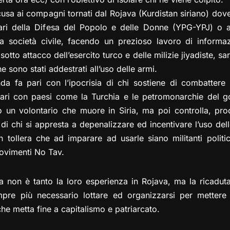
cusa ai compagni tornati dal Rojava (Kurdistan siriano) dov
lari della Difesa del Popolo e delle Donne (YPG-YPJ) o 
lla società civile, facendo un prezioso lavoro di inform
otto attacco dell’esercito turco e delle milizie jiyadiste, 
he sono stati addestrati all’uso delle armi.
nda fa pari con l’ipocrisia di chi sostiene di combattere 
fari con paesi come la Turchia e le petromonarchie del go
n volontario che muore in Siria, ma poi controlla, proc
 di chi si appresta a depenalizzare ed incentivare l’uso del
n tollera che ad imparare ad usarle siano militanti politic
 movimenti No Tav.
 non è tanto la loro esperienza in Rojava, ma la ricaduta
pre più necessario lottare ed organizzarsi per mettere 
 che metta fine a capitalismo e patriarcato.