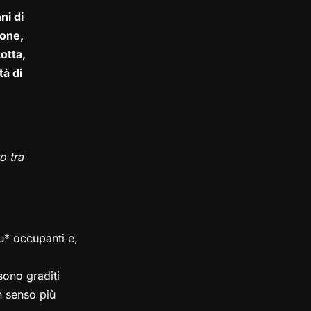
ni di
one,
otta,
tà di
o tra
su* occupanti e,
ono graditi
in senso più