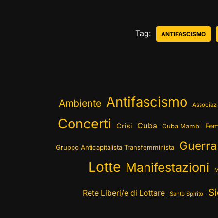
Tag:
ANTIFASCISMO
Antifascismo
Ambiente
Associazi
Concerti
Cuba
Crisi
Fem
Cuba Mambí
Guerra
Gruppo Anticapitalista Transfemminista
Lotte
Manifestazioni
M
Si
Rete Liberi/e di Lottare
Santo Spirito