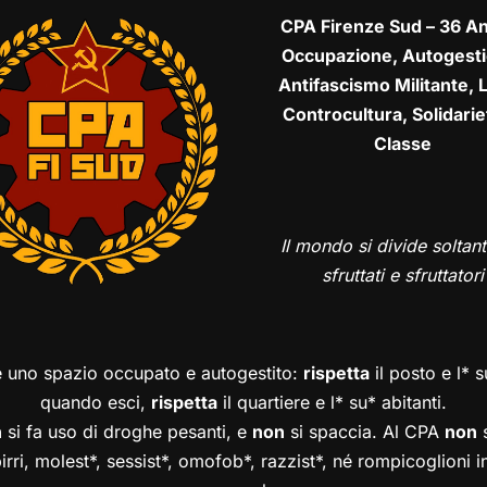
CPA Firenze Sud – 36 An
Occupazione, Autogesti
Antifascismo Militante, L
Controcultura, Solidarie
Classe
Il mondo si divide soltant
sfruttati e sfruttatori
è uno spazio occupato e autogestito:
rispetta
il posto e l* 
quando esci,
rispetta
il quartiere e l* su* abitanti.
n
si fa uso di droghe pesanti, e
non
si spaccia. Al CPA
non
s
birri, molest*, sessist*, omofob*, razzist*, né rompicoglioni 