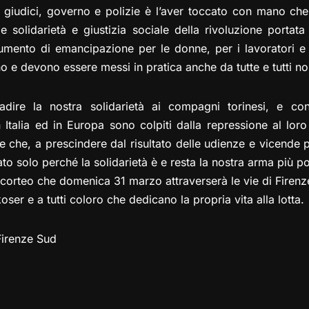
 giudici, governo e polizie è l’aver toccato con mano che 
e solidarietà e giustizia sociale della rivoluzione porta
mento di emancipazione per le donne, per i lavoratori e p
 e devono essere messi in pratica anche da tutte e tutti noi
dire la nostra solidarietà ai compagni torinesi, e con l
in Italia ed in Europa sono colpiti dalla repressione al loro
re che, a prescindere dal risultato delle udienze e vicende 
ato solo perché la solidarietà è e resta la nostra arma più p
 corteo che domenica 31 marzo attraverserà le vie di Fire
er e a tutti coloro che dedicano la propria vita alla lotta.
irenze Sud