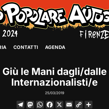
RIA
CONTATTI
AGENDA
Giù le Mani dagli/dalle
Internazionalisti/e
25/03/2019
T
M
W
F
X
E
C
C