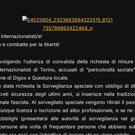
el
a
h
a
m
o
o
e
st
at
c
ai
p
n
gr
o
s
e
l
y
di
a
d
A
b
Li
vi
internazionalisti/e!
m
o
p
o
n
di
a e combatte per la libertà!
n
p
o
k
k
volgendo l’udienza di convalida della richiesta di misure re
ernazionalisti di Torino, accusati di “pericolosità sociale”
one di Digos e Questura locale.
 stata richiesta la Sorveglianza speciale con obbligo di d
reti sicurezza degli ultimi anni, si inserisce nella tradiz
ale fascista. Al sorvegliato speciale vengono ritirati il pa
unque licenza o iscrizione ad albo professionale, e se ne co
bblighi (presentarsi alle autorità di sorveglianza nei gior
e persone alla volta di frequentare persone che abbiano su
ta ora ecc) con l’obiettivo di isolare chi ne viene colpito.