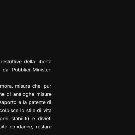
strittive della libertà
 dai Pubblici Ministeri
imora, misura che, pur
ione di analoghe misure
ssaporto e la patente di
lpisce lo stile di vita
ni stabiliti) e divieti
bito condanne, restare