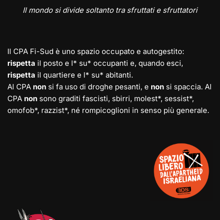
Il mondo si divide soltanto tra sfruttati e sfruttatori
Il CPA Fi-Sud è uno spazio occupato e autogestito:
rispetta
il posto e l* su* occupanti e, quando esci,
rispetta
il quartiere e l* su* abitanti.
Al CPA
non
si fa uso di droghe pesanti, e
non
si spaccia. Al
CPA
non
sono graditi fascisti, sbirri, molest*, sessist*,
omofob*, razzist*, né rompicoglioni in senso più generale.