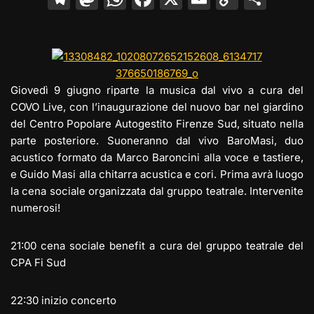
el
a
h
a
m
o
o
e
st
at
c
ai
p
n
gr
o
s
e
l
y
di
a
d
A
b
Li
vi
Giovedì 9 giugno riparte la musica dal vivo a cura del
m
o
p
o
n
di
COVO Live, con l’inaugurazione del nuovo bar nel giardino
del Centro Popolare Autogestito Firenze Sud, situato nella
n
p
o
k
parte posteriore. Suoneranno dal vivo BaroMasi, duo
k
acustico formato da Marco Baroncini alla voce e tastiere,
e Guido Masi alla chitarra acustica e cori. Prima avrà luogo
la cena sociale organizzata dal gruppo teatrale. Intervenite
numerosi!
21:00 cena sociale benefit a cura del gruppo teatrale del
CPA Fi Sud
22:30 inizio concerto