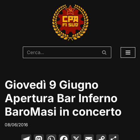
Vai
al
contenuto
Giovedì 9 Giugno
Apertura Bar Inferno
BaroMasi in concerto
08/06/2016
T
M
W
F
X
E
C
C