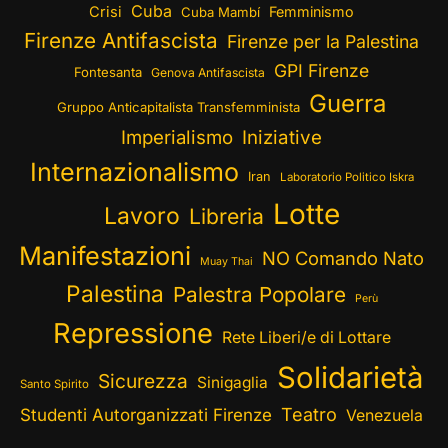
Cuba
Crisi
Femminismo
Cuba Mambí
Firenze Antifascista
Firenze per la Palestina
GPI Firenze
Fontesanta
Genova Antifascista
Guerra
Gruppo Anticapitalista Transfemminista
Imperialismo
Iniziative
Internazionalismo
Iran
Laboratorio Politico Iskra
Lotte
Lavoro
Libreria
Manifestazioni
NO Comando Nato
Muay Thai
Palestina
Palestra Popolare
Perù
Repressione
Rete Liberi/e di Lottare
Solidarietà
Sicurezza
Sinigaglia
Santo Spirito
Teatro
Studenti Autorganizzati Firenze
Venezuela