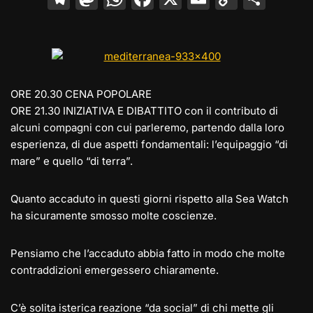
el
a
h
a
m
o
o
e
st
at
c
ai
p
n
gr
o
s
e
l
y
di
a
d
A
b
Li
vi
ORE 20.30 CENA POPOLARE
m
o
p
o
n
di
ORE 21.30 INIZIATIVA E DIBATTITO con il contributo di
n
p
o
k
alcuni compagni con cui parleremo, partendo dalla loro
esperienza, di due aspetti fondamentali: l’equipaggio “di
k
mare” e quello “di terra”.
Quanto accaduto in questi giorni rispetto alla Sea Watch
ha sicuramente smosso molte coscienze.
Pensiamo che l’accaduto abbia fatto in modo che molte
contraddizioni emergessero chiaramente.
C’è solita isterica reazione “da social” di chi mette gli