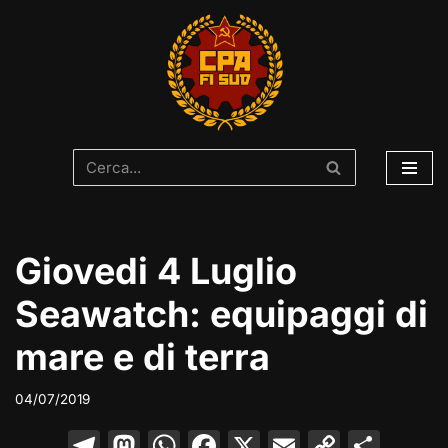
Vai
al
contenuto
Giovedi 4 Luglio
Seawatch: equipaggi di
mare e di terra
04/07/2019
T
M
W
F
X
E
C
C