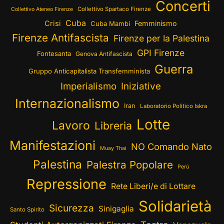
Concerti
Collettivo Spartaco Firenze
Collettivo Ateneo Firenze
Cuba
Crisi
Femminismo
Cuba Mambí
Firenze Antifascista
Firenze per la Palestina
GPI Firenze
Fontesanta
Genova Antifascista
Guerra
Gruppo Anticapitalista Transfemminista
Imperialismo
Iniziative
Internazionalismo
Iran
Laboratorio Politico Iskra
Lotte
Lavoro
Libreria
Manifestazioni
NO Comando Nato
Muay Thai
Palestina
Palestra Popolare
Perù
Repressione
Rete Liberi/e di Lottare
Solidarietà
Sicurezza
Sinigaglia
Santo Spirito