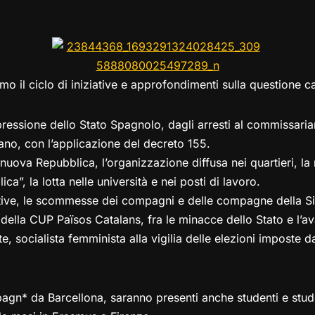
el
a
h
a
m
o
o
e
st
at
c
ai
p
n
gr
o
s
e
l
y
di
a
d
A
b
Li
vi
mo il ciclo di iniziative e approfondimenti sulla questione ca
m
o
p
o
n
di
n
p
o
k
epressione dello Stato Spagnolo, dagli arresti al commissari
k
ano, con l’applicazione del decreto 155.
nuova Repubblica, l’organizzazione diffusa nei quartieri, la 
ca”, la lotta nelle università e nei posti di lavoro.
ttive, le scommesse dei compagni e delle compagne della Sin
gia della CUP Països Catalans, fra le minacce dello Stato e l
, socialista femminista alla vigilia delle elezioni imposte d
gn* da Barcellona, saranno presenti anche studenti e stud