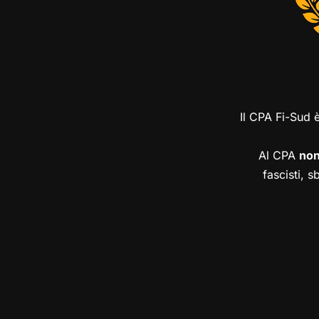
Il CPA Fi-Sud 
Al CPA
no
fascisti, s