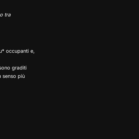
o tra
su* occupanti e,
ono graditi
in senso più