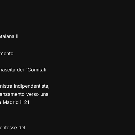
talana II
amento
nascita dei “Comitati
istra Indipendentista,
’avanzamento verso una
a Madrid il 21
entesse del