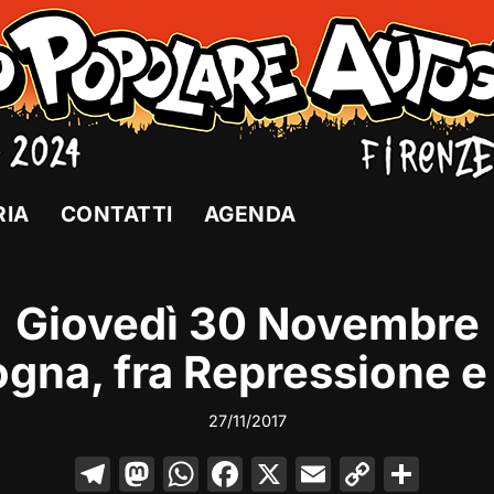
RIA
CONTATTI
AGENDA
Giovedì 30 Novembre
gna, fra Repressione e
27/11/2017
T
M
W
F
X
E
C
C