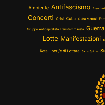
Antifascismo
Ambiente
Associazi
Concerti
Cuba
Crisi
Fem
Cuba Mambí
Guerra
Gruppo Anticapitalista Transfemminista
Lotte
Manifestazioni
M
Si
Rete Liberi/e di Lottare
Santo Spirito