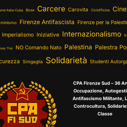
Carcere
Cin
Carovita
Boxe
Ciclofficina
one Italia-Cuba
Firenze Antifascista
Firenze per la Palest
minismo
Internazionalismo
Imperialismo
Iniziative
I
Palestina
Palestra Po
NO Comando Nato
uay Thai
Solidarietà
curezza
Studenti Autorga
Sinigaglia
CPA Firenze Sud – 36 An
Occupazione, Autogesti
Antifascismo Militante, L
Controcultura, Solidarie
Classe