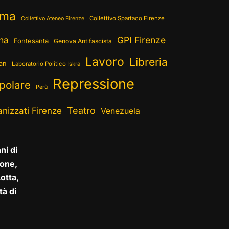
ema
Collettivo Spartaco Firenze
Collettivo Ateneo Firenze
ina
GPI Firenze
Fontesanta
Genova Antifascista
Lavoro
Libreria
ran
Laboratorio Politico Iskra
Repressione
polare
Perù
Teatro
nizzati Firenze
Venezuela
ni di
one,
otta,
tà di