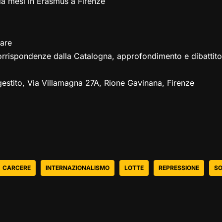
a mesi in Erasmus a Firenze
are
corrispondenze dalla Catalogna, approfondimento e dibattit
estito, Via Villamagna 27A, Rione Gavinana, Firenze
CARCERE
INTERNAZIONALISMO
LOTTE
REPRESSIONE
SO