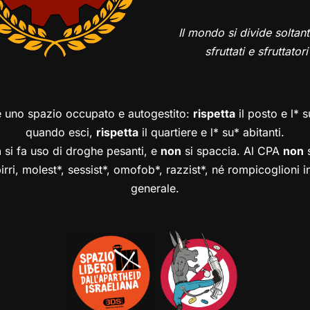
Il mondo si divide soltant
sfruttati e sfruttatori
è uno spazio occupato e autogestito:
rispetta
il posto e l* 
quando esci,
rispetta
il quartiere e l* su* abitanti.
n
si fa uso di droghe pesanti, e
non
si spaccia. Al CPA
non
s
birri, molest*, sessist*, omofob*, razzist*, né rompicoglioni 
generale.