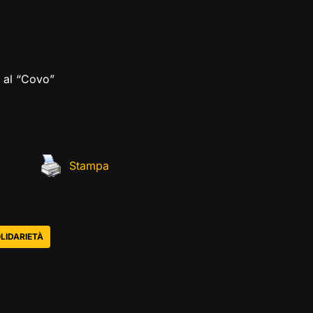
o al “Covo”
Stampa
LIDARIETÀ