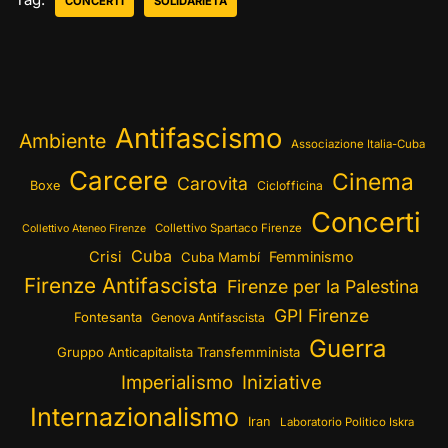
CONCERTI
SOLIDARIETÀ
Antifascismo
Ambiente
Associazione Italia-Cuba
Carcere
Cinema
Carovita
Boxe
Ciclofficina
Concerti
Collettivo Spartaco Firenze
Collettivo Ateneo Firenze
Cuba
Crisi
Femminismo
Cuba Mambí
Firenze Antifascista
Firenze per la Palestina
GPI Firenze
Fontesanta
Genova Antifascista
Guerra
Gruppo Anticapitalista Transfemminista
Imperialismo
Iniziative
Internazionalismo
Iran
Laboratorio Politico Iskra