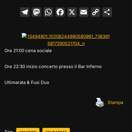
T
M
W
F
X
E
C
C
el
a
h
a
m
o
o
e
st
at
c
ai
p
n
gr
o
s
e
l
y
di
a
d
A
b
Li
vi
Ore 21:00 cena sociale
m
o
p
o
n
di
n
p
o
k
Ore 22:30 inizio concerto presso il Bar Inferno
k
Ultimarata & Fusi Duo
Stampa
Tag: