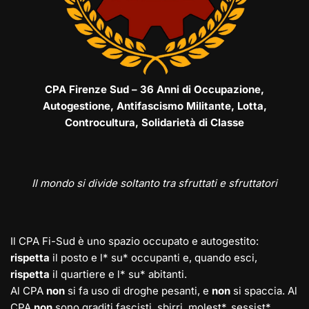
CPA Firenze Sud – 36 Anni di Occupazione,
Autogestione, Antifascismo Militante, Lotta,
Controcultura, Solidarietà di Classe
Il mondo si divide soltanto tra sfruttati e sfruttatori
Il CPA Fi-Sud è uno spazio occupato e autogestito:
rispetta
il posto e l* su* occupanti e, quando esci,
rispetta
il quartiere e l* su* abitanti.
Al CPA
non
si fa uso di droghe pesanti, e
non
si spaccia. Al
CPA
non
sono graditi fascisti, sbirri, molest*, sessist*,