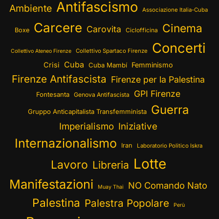
Antifascismo
Ambiente
Associazione Italia-Cuba
Carcere
Cinema
Carovita
Boxe
Ciclofficina
Concerti
Collettivo Spartaco Firenze
Collettivo Ateneo Firenze
Cuba
Crisi
Femminismo
Cuba Mambí
Firenze Antifascista
Firenze per la Palestina
GPI Firenze
Fontesanta
Genova Antifascista
Guerra
Gruppo Anticapitalista Transfemminista
Imperialismo
Iniziative
Internazionalismo
Iran
Laboratorio Politico Iskra
Lotte
Lavoro
Libreria
Manifestazioni
NO Comando Nato
Muay Thai
Palestina
Palestra Popolare
Perù