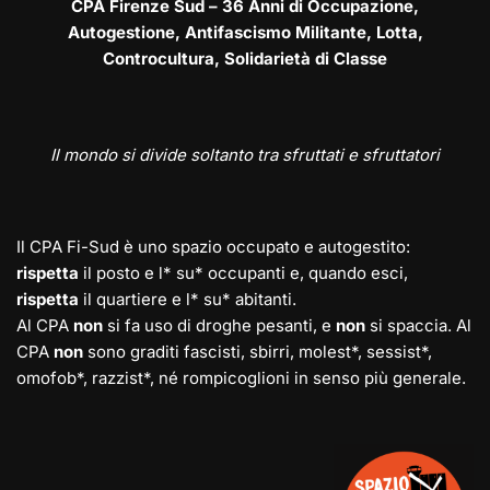
CPA Firenze Sud – 36 Anni di Occupazione,
Autogestione, Antifascismo Militante, Lotta,
Controcultura, Solidarietà di Classe
Il mondo si divide soltanto tra sfruttati e sfruttatori
Il CPA Fi-Sud è uno spazio occupato e autogestito:
rispetta
il posto e l* su* occupanti e, quando esci,
rispetta
il quartiere e l* su* abitanti.
Al CPA
non
si fa uso di droghe pesanti, e
non
si spaccia. Al
CPA
non
sono graditi fascisti, sbirri, molest*, sessist*,
omofob*, razzist*, né rompicoglioni in senso più generale.