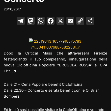
23/10/2017
T
M
W
F
X
E
C
C
el
a
h
a
m
o
o
e
st
at
c
ai
p
n
gr
o
s
e
l
y
di
a
d
A
b
Li
vi
Dopo la Critical Mass che attraverserà Firenze
m
o
p
o
n
di
festeggiando il suo compleanno, innaugurazione della
nuova Ciclofficina Popolare “BRUGOLA ROSSA” al CPA
n
p
o
k
Fi*Sud
k
Dalle 21 – Cena Popolare benefit Ciclofficina
Dalle 22.30 – Concerto e serata benefit con le O’ Brian
Bombers
Ed in più sarà possibile visitare la CicloOfficina e volendo