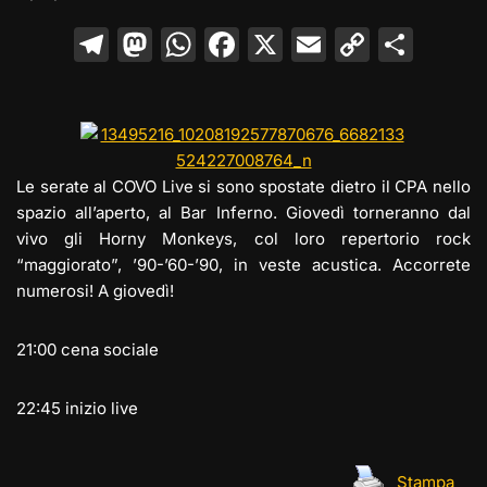
T
M
W
F
X
E
C
C
el
a
h
a
m
o
o
e
st
at
c
ai
p
n
gr
o
s
e
l
y
di
a
d
A
b
Li
vi
Le serate al COVO Live si sono spostate dietro il CPA nello
m
o
p
o
n
di
spazio all’aperto, al Bar Inferno. Giovedì torneranno dal
vivo gli Horny Monkeys, col loro repertorio rock
n
p
o
k
“maggiorato”, ’90-’60-’90, in veste acustica. Accorrete
k
numerosi! A giovedì!
21:00 cena sociale
22:45 inizio live
Stampa