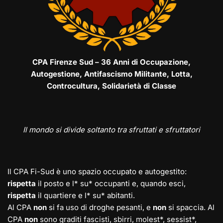
CPA Firenze Sud – 36 Anni di Occupazione,
Autogestione, Antifascismo Militante, Lotta,
Controcultura, Solidarietà di Classe
Il mondo si divide soltanto tra sfruttati e sfruttatori
Il CPA Fi-Sud è uno spazio occupato e autogestito:
rispetta
il posto e l* su* occupanti e, quando esci,
rispetta
il quartiere e l* su* abitanti.
Al CPA
non
si fa uso di droghe pesanti, e
non
si spaccia. Al
CPA
non
sono graditi fascisti, sbirri, molest*, sessist*,