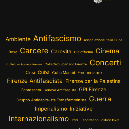
Antifascismo
Ambiente
Associazione Italia-Cuba
Carcere
Cinema
Carovita
Boxe
Ciclofficina
Concerti
Collettivo Spartaco Firenze
Collettivo Ateneo Firenze
Cuba
Crisi
Femminismo
Cuba Mambí
Firenze Antifascista
Firenze per la Palestina
GPI Firenze
Fontesanta
Genova Antifascista
Guerra
Gruppo Anticapitalista Transfemminista
Imperialismo
Iniziative
Internazionalismo
Iran
Laboratorio Politico Iskra