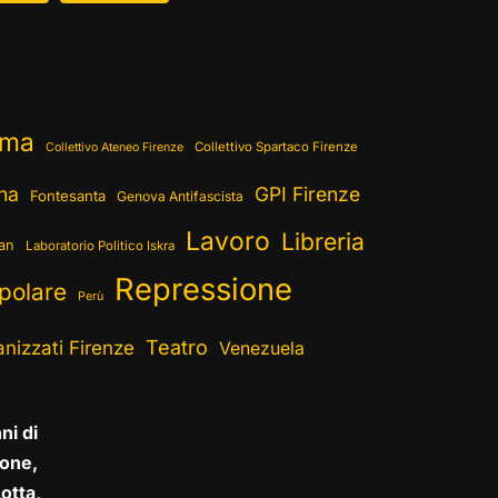
ema
Collettivo Spartaco Firenze
Collettivo Ateneo Firenze
ina
GPI Firenze
Fontesanta
Genova Antifascista
Lavoro
Libreria
ran
Laboratorio Politico Iskra
Repressione
polare
Perù
Teatro
nizzati Firenze
Venezuela
ni di
one,
otta,