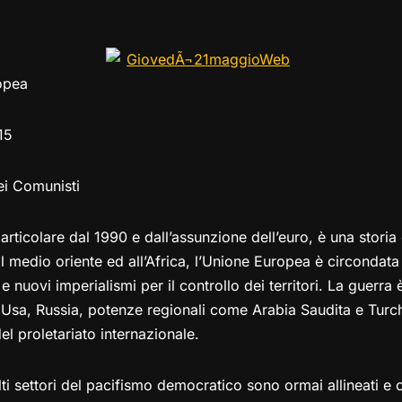
el
a
h
a
m
o
o
e
st
at
c
ai
p
n
gr
o
s
e
l
y
di
opea
a
d
A
b
Li
vi
m
o
p
o
n
di
15
n
p
o
k
k
ei Comunisti
articolare dal 1990 e dall’assunzione dell’euro, è una storia d
l medio oriente ed all’Africa, l’Unione Europea è circondata 
nuovi imperialismi per il controllo dei territori. La guerra 
 Usa, Russia, potenze regionali come Arabia Saudita e Turchi
 proletariato internazionale.
i settori del pacifismo democratico sono ormai allineati e co