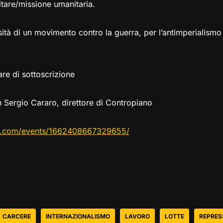
itare/missione umanitaria.
sità di un movimento contro la guerra, per l’antimperialismo 
re di sottoscrizione
on Sergio Cararo, direttore di Contropiano
k.com/events/1662408667329655/
CARCERE
INTERNAZIONALISMO
LAVORO
LOTTE
REPRES