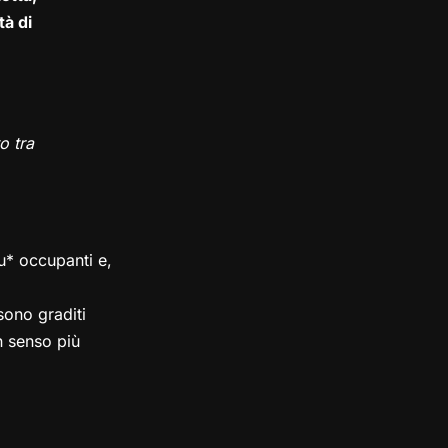
tà di
o tra
su* occupanti e,
ono graditi
in senso più