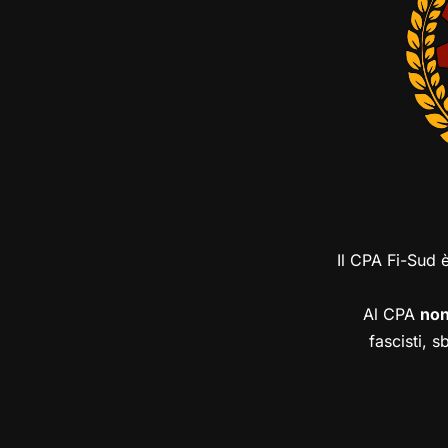
Il CPA Fi-Sud 
Al CPA
no
fascisti, s