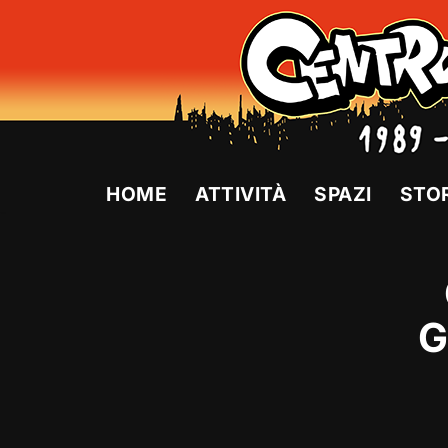
Vai
al
contenuto
HOME
ATTIVITÀ
SPAZI
STO
G