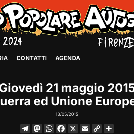
RIA
CONTATTI
AGENDA
Giovedì 21 maggio 201
uerra ed Unione Europ
13/05/2015
T
M
W
F
X
E
C
C