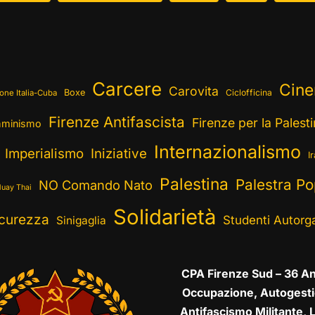
Carcere
Cin
Carovita
Boxe
Ciclofficina
one Italia-Cuba
Firenze Antifascista
Firenze per la Palest
minismo
Internazionalismo
Imperialismo
Iniziative
I
Palestina
Palestra Po
NO Comando Nato
uay Thai
Solidarietà
curezza
Studenti Autorga
Sinigaglia
CPA Firenze Sud – 36 An
Occupazione, Autogesti
Antifascismo Militante, L