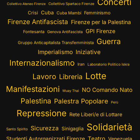
Concerti
Collettivo Spartaco Firenze
Collettivo Ateneo Firenze
Cuba
Crisi
Femminismo
Cuba Mambí
Firenze Antifascista
Firenze per la Palestina
GPI Firenze
Fontesanta
Genova Antifascista
Guerra
Gruppo Anticapitalista Transfemminista
Imperialismo
Iniziative
Internazionalismo
Iran
Laboratorio Politico Iskra
Lotte
Lavoro
Libreria
Manifestazioni
NO Comando Nato
Muay Thai
Palestina
Palestra Popolare
Perù
Repressione
Rete Liberi/e di Lottare
Solidarietà
Sicurezza
Sinigaglia
Santo Spirito
Teatro
Studenti Autorganizzati Firenze
Venezuela