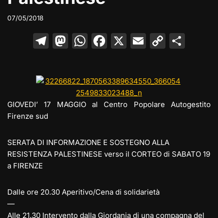
07/05/2018
T
M
W
F
X
E
C
C
el
a
h
a
m
o
o
e
st
at
c
ai
p
n
gr
o
s
e
l
y
di
a
d
A
b
Li
vi
GIOVEDI’ 17 MAGGIO al Centro Popolare Autogestito
m
o
p
o
n
di
Firenze sud
n
p
o
k
SERATA DI INFORMAZIONE E SOSTEGNO ALLA
k
RESISTENZA PALESTINESE verso il CORTEO di SABATO 19
a FIRENZE
Dalle ore 20.30 Aperitivo/Cena di solidarietà
—
Alle 21.30 Intervento dalla Giordania di una compagna del