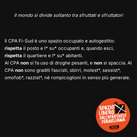
Il mondo si divide soltanto tra sfruttati e sfruttatori
Il CPA Fi-Sud è uno spazio occupato e autogestito:
rispetta
il posto e l* su* occupanti e, quando esci,
rispetta
il quartiere e l* su* abitanti.
Al CPA
non
si fa uso di droghe pesanti, e
non
si spaccia. Al
CPA
non
sono graditi fascisti, sbirri, molest*, sessist*,
omofob*, razzist*, né rompicoglioni in senso più generale.