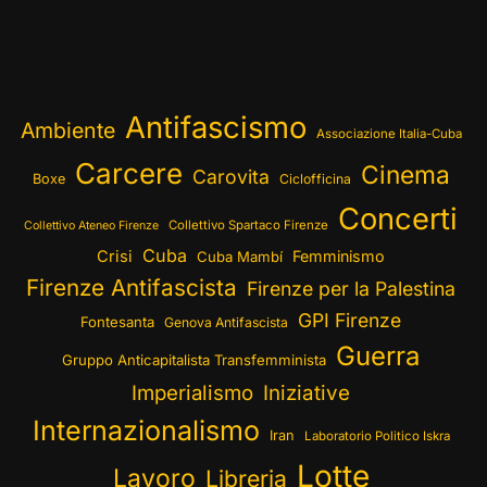
Antifascismo
Ambiente
Associazione Italia-Cuba
Carcere
Cinema
Carovita
Boxe
Ciclofficina
Concerti
Collettivo Spartaco Firenze
Collettivo Ateneo Firenze
Cuba
Crisi
Femminismo
Cuba Mambí
Firenze Antifascista
Firenze per la Palestina
GPI Firenze
Fontesanta
Genova Antifascista
Guerra
Gruppo Anticapitalista Transfemminista
Imperialismo
Iniziative
Internazionalismo
Iran
Laboratorio Politico Iskra
Lotte
Lavoro
Libreria