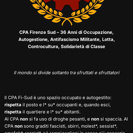
CPA Firenze Sud – 36 Anni di Occupazione,
Autogestione, Antifascismo Militante, Lotta,
Controcultura, Solidarietà di Classe
Il mondo si divide soltanto tra sfruttati e sfruttatori
Il CPA Fi-Sud è uno spazio occupato e autogestito:
rispetta
il posto e l* su* occupanti e, quando esci,
rispetta
il quartiere e l* su* abitanti.
Al CPA
non
si fa uso di droghe pesanti, e
non
si spaccia. Al
CPA
non
sono graditi fascisti, sbirri, molest*, sessist*,