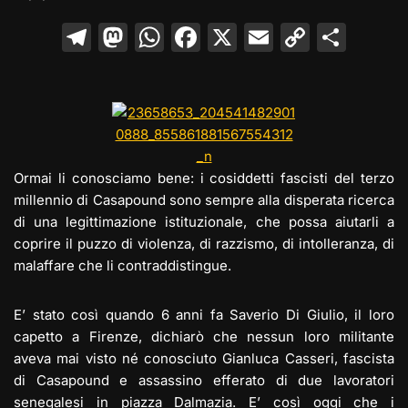
T
M
W
F
X
E
C
C
el
a
h
a
m
o
o
e
st
at
c
ai
p
n
gr
o
s
e
l
y
di
a
d
A
b
Li
vi
m
o
p
o
n
di
Ormai li conosciamo bene: i cosiddetti fascisti del terzo
millennio di Casapound sono sempre alla disperata ricerca
n
p
o
k
di una legittimazione istituzionale, che possa aiutarli a
k
coprire il puzzo di violenza, di razzismo, di intolleranza, di
malaffare che li contraddistingue.
E’ stato così quando 6 anni fa Saverio Di Giulio, il loro
capetto a Firenze, dichiarò che nessun loro militante
aveva mai visto né conosciuto Gianluca Casseri, fascista
di Casapound e assassino efferato di due lavoratori
senegalesi in piazza Dalmazia. E’ così oggi che i