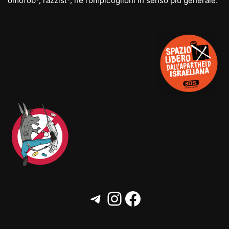
omofob*, razzist*, né rompicoglioni in senso più generale.