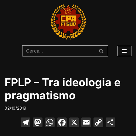
Vai
al
contenuto
FPLP – Tra ideologia e
pragmatismo
02/10/2019
T
M
W
F
X
E
C
C
el
a
h
a
m
o
o