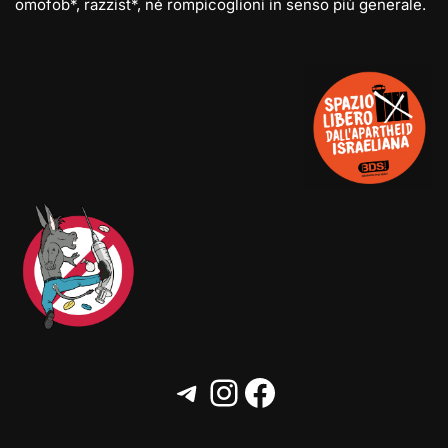
omofob*, razzist*, né rompicoglioni in senso più generale.