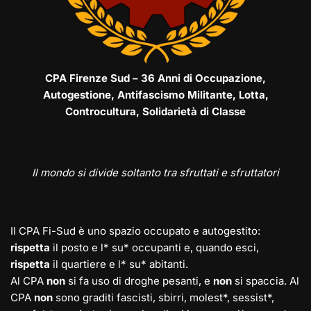
CPA Firenze Sud – 36 Anni di Occupazione,
Autogestione, Antifascismo Militante, Lotta,
Controcultura, Solidarietà di Classe
Il mondo si divide soltanto tra sfruttati e sfruttatori
Il CPA Fi-Sud è uno spazio occupato e autogestito:
rispetta
il posto e l* su* occupanti e, quando esci,
rispetta
il quartiere e l* su* abitanti.
Al CPA
non
si fa uso di droghe pesanti, e
non
si spaccia. Al
CPA
non
sono graditi fascisti, sbirri, molest*, sessist*,