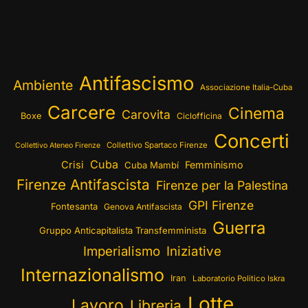
Antifascismo
Ambiente
Associazione Italia-Cuba
Carcere
Cinema
Carovita
Boxe
Ciclofficina
Concerti
Collettivo Spartaco Firenze
Collettivo Ateneo Firenze
Cuba
Crisi
Femminismo
Cuba Mambí
Firenze Antifascista
Firenze per la Palestina
GPI Firenze
Fontesanta
Genova Antifascista
Guerra
Gruppo Anticapitalista Transfemminista
Imperialismo
Iniziative
Internazionalismo
Iran
Laboratorio Politico Iskra
Lotte
Lavoro
Libreria