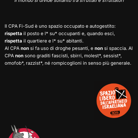
Il mondo si divide soltanto tra sfruttati e sfruttatori
Il CPA Fi-Sud è uno spazio occupato e autogestito:
rispetta
il posto e l* su* occupanti e, quando esci,
rispetta
il quartiere e l* su* abitanti.
Al CPA
non
si fa uso di droghe pesanti, e
non
si spaccia. Al
CPA
non
sono graditi fascisti, sbirri, molest*, sessist*,
omofob*, razzist*, né rompicoglioni in senso più generale.