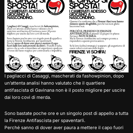
gr
o
s
e
l
y
di
a
d
A
b
Li
vi
m
o
p
o
n
di
n
p
o
k
k
I pagliacci di Casaggì, mascherati da fashowpinion, dopo
un’attenta analisi hanno valutato che il quartiere
antifascista di Gavinana non è il posto migliore per uscire
dai loro covi di merda.
Sono bastate poche ore e un singolo post di appello a tutta
la Firenze Antifascista per spaventarli.
Perché sanno di dover aver paura a mettere il capo fuori