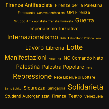
Firenze Antifascista
Firenze per la Palestina
GPI Firenze
Fontesanta
Genova Antifascista
Guerra
Gruppo Anticapitalista Transfemminista
Imperialismo
Iniziative
Internazionalismo
Iran
Laboratorio Politico Iskra
Lotte
Lavoro
Libreria
Manifestazioni
NO Comando Nato
Muay Thai
Palestina
Palestra Popolare
Perù
Repressione
Rete Liberi/e di Lottare
Solidarietà
Sicurezza
Sinigaglia
Santo Spirito
Teatro
Studenti Autorganizzati Firenze
Venezuela