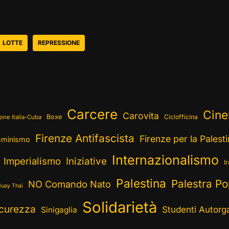
LOTTE
REPRESSIONE
Carcere
Cin
Carovita
Boxe
Ciclofficina
one Italia-Cuba
Firenze Antifascista
Firenze per la Palest
minismo
Internazionalismo
Imperialismo
Iniziative
I
Palestina
Palestra Po
NO Comando Nato
uay Thai
Solidarietà
curezza
Studenti Autorga
Sinigaglia