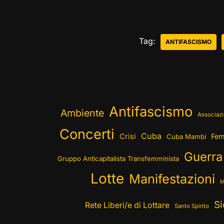
Tag:
ANTIFASCISMO
Antifascismo
Ambiente
Associazi
Concerti
Cuba
Crisi
Fem
Cuba Mambí
Guerra
Gruppo Anticapitalista Transfemminista
Lotte
Manifestazioni
M
Si
Rete Liberi/e di Lottare
Santo Spirito