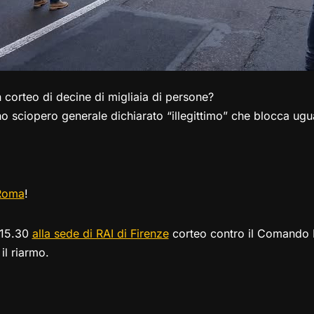
n corteo di decine di migliaia di persone?
no sciopero generale dichiarato “illegittimo” che blocca ugu
 Roma
!
 15.30
alla sede di RAI di Firenze
corteo contro il Comando N
il riarmo.