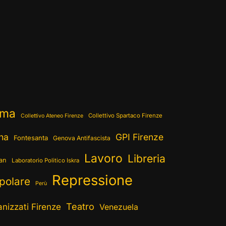
ema
Collettivo Spartaco Firenze
Collettivo Ateneo Firenze
ina
GPI Firenze
Fontesanta
Genova Antifascista
Lavoro
Libreria
ran
Laboratorio Politico Iskra
Repressione
polare
Perù
Teatro
nizzati Firenze
Venezuela