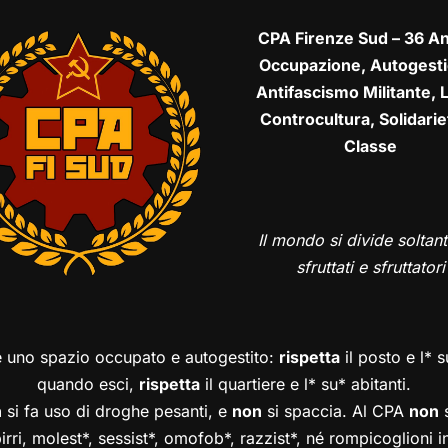
CPA Firenze Sud – 36 An
Occupazione, Autogesti
Antifascismo Militante, L
Controcultura, Solidarie
Classe
Il mondo si divide soltant
sfruttati e sfruttatori
è uno spazio occupato e autogestito:
rispetta
il posto e l* 
quando esci,
rispetta
il quartiere e l* su* abitanti.
n
si fa uso di droghe pesanti, e
non
si spaccia. Al CPA
non
s
birri, molest*, sessist*, omofob*, razzist*, né rompicoglioni 