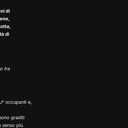
ni di
one,
otta,
tà di
o tra
su* occupanti e,
ono graditi
in senso più