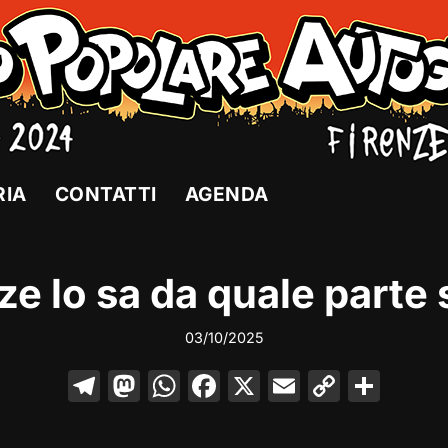
RIA
CONTATTI
AGENDA
ze lo sa da quale parte 
03/10/2025
T
M
W
F
X
E
C
C
el
a
h
a
m
o
o