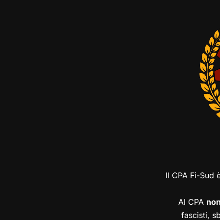
Il CPA Fi-Sud 
Al CPA
no
fascisti, s