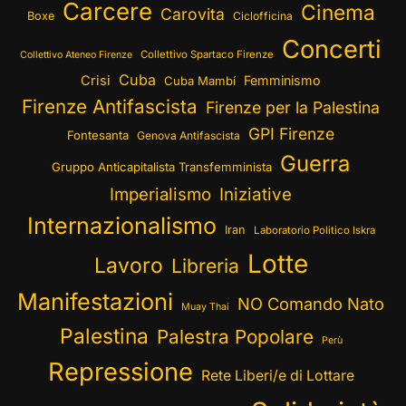
Carcere
Cinema
Carovita
Boxe
Ciclofficina
Concerti
Collettivo Spartaco Firenze
Collettivo Ateneo Firenze
Cuba
Crisi
Femminismo
Cuba Mambí
Firenze Antifascista
Firenze per la Palestina
GPI Firenze
Fontesanta
Genova Antifascista
Guerra
Gruppo Anticapitalista Transfemminista
Imperialismo
Iniziative
Internazionalismo
Iran
Laboratorio Politico Iskra
Lotte
Lavoro
Libreria
Manifestazioni
NO Comando Nato
Muay Thai
Palestina
Palestra Popolare
Perù
Repressione
Rete Liberi/e di Lottare