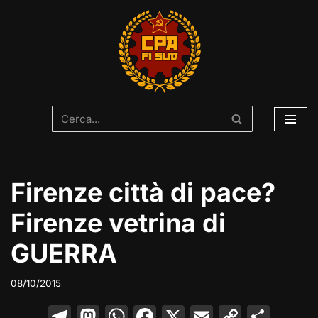
Vai
al
contenuto
Firenze città di pace?
Firenze vetrina di
GUERRA
08/10/2015
T
M
W
F
X
E
C
C