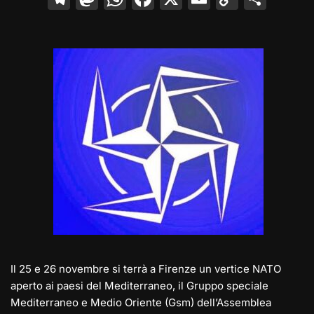
el
a
h
a
m
o
o
e
st
at
c
ai
p
n
gr
o
s
e
l
y
di
a
d
A
b
Li
vi
m
o
p
o
n
di
n
p
o
k
k
Il 25 e 26 novembre si terrà a Firenze un vertice NATO
aperto ai paesi del Mediterraneo, il Gruppo speciale
Mediterraneo e Medio Oriente (Gsm) dell’Assemblea