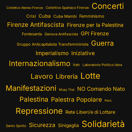
Concerti
Collettivo Spartaco Firenze
Collettivo Ateneo Firenze
Cuba
Crisi
Femminismo
Cuba Mambí
Firenze Antifascista
Firenze per la Palestina
GPI Firenze
Fontesanta
Genova Antifascista
Guerra
Gruppo Anticapitalista Transfemminista
Imperialismo
Iniziative
Internazionalismo
Iran
Laboratorio Politico Iskra
Lotte
Lavoro
Libreria
Manifestazioni
NO Comando Nato
Muay Thai
Palestina
Palestra Popolare
Perù
Repressione
Rete Liberi/e di Lottare
Solidarietà
Sicurezza
Sinigaglia
Santo Spirito