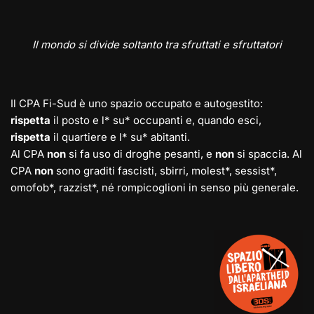
Il mondo si divide soltanto tra sfruttati e sfruttatori
Il CPA Fi-Sud è uno spazio occupato e autogestito:
rispetta
il posto e l* su* occupanti e, quando esci,
rispetta
il quartiere e l* su* abitanti.
Al CPA
non
si fa uso di droghe pesanti, e
non
si spaccia. Al
CPA
non
sono graditi fascisti, sbirri, molest*, sessist*,
omofob*, razzist*, né rompicoglioni in senso più generale.