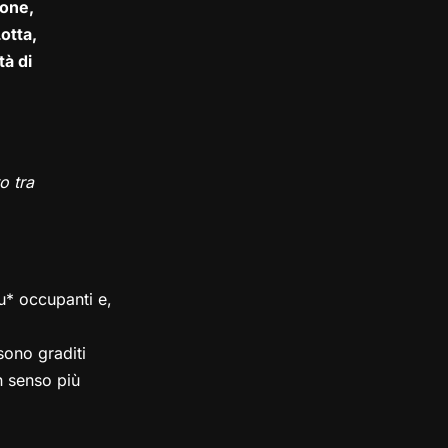
one,
otta,
tà di
o tra
su* occupanti e,
ono graditi
in senso più