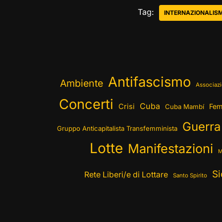
Tag:
INTERNAZIONALIS
Antifascismo
Ambiente
Associazi
Concerti
Cuba
Crisi
Fem
Cuba Mambí
Guerra
Gruppo Anticapitalista Transfemminista
Lotte
Manifestazioni
M
Si
Rete Liberi/e di Lottare
Santo Spirito