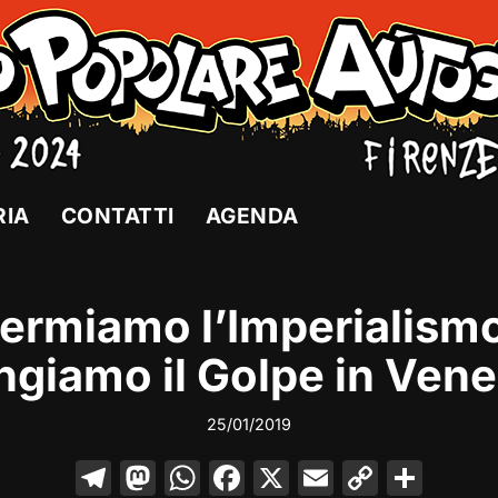
RIA
CONTATTI
AGENDA
ermiamo l’Imperialism
ngiamo il Golpe in Vene
25/01/2019
T
M
W
F
X
E
C
C