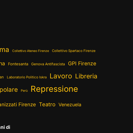
ema
Collettivo Spartaco Firenze
Collettivo Ateneo Firenze
ina
GPI Firenze
Fontesanta
Genova Antifascista
Lavoro
Libreria
ran
Laboratorio Politico Iskra
Repressione
polare
Perù
Teatro
nizzati Firenze
Venezuela
ni di