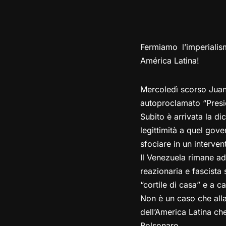
Fermiamo l’imperialis
América Latina!
Mercoledì scorso Juan 
autoproclamato “Presid
Subito è arrivata la d
le
gittimità a quel gov
sfociare in un interven
Il Venezuela rimane ad
reazionaria e fascista 
“cortile di casa” e a 
Non è un caso che alla 
dell’America Latina che 
Bolsonaro.