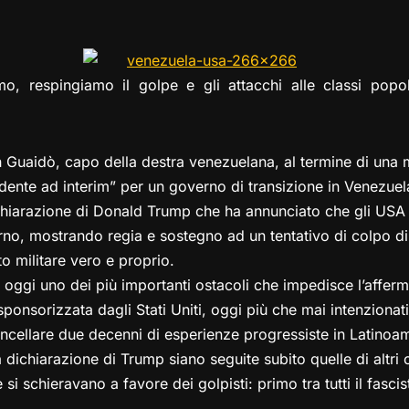
el
a
h
a
m
o
o
e
st
at
c
ai
p
n
gr
o
s
e
l
y
di
mo, respingiamo il golpe e gli attacchi alle classi popo
a
d
A
b
Li
vi
m
o
p
o
n
di
n
p
o
k
Guaidò, capo della destra venezuelana, al termine di una m
k
ente ad interim” per un governo di transizione in Venezuel
ichiarazione di Donald Trump che ha annunciato che gli US
erno, mostrando regia e sostegno ad un tentativo di colpo d
to militare vero e proprio.
 oggi uno dei più importanti ostacoli che impedisce l’afferm
sponsorizzata dagli Stati Uniti, oggi più che mai intenzionati
cancellare due decenni di esperienze progressiste in Latinoa
dichiarazione di Trump siano seguite subito quelle di altri c
si schieravano a favore dei golpisti: primo tra tutti il fascis