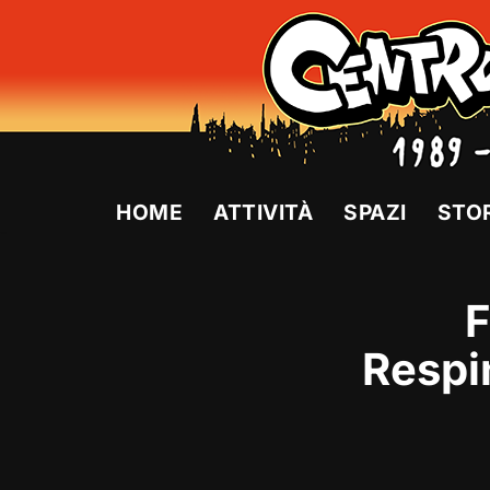
Vai
al
contenuto
HOME
ATTIVITÀ
SPAZI
STO
F
Respi