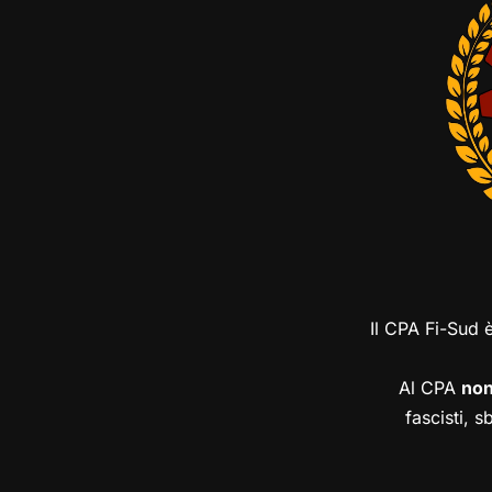
Il CPA Fi-Sud 
Al CPA
no
fascisti, s