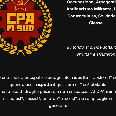
Occupazione, Autogesti
Antifascismo Militante, L
Controcultura, Solidarie
Classe
Il mondo si divide soltant
sfruttati e sfruttatori
è uno spazio occupato e autogestito:
rispetta
il posto e l* 
quando esci,
rispetta
il quartiere e l* su* abitanti.
n
si fa uso di droghe pesanti, e
non
si spaccia. Al CPA
non
s
birri, molest*, sessist*, omofob*, razzist*, né rompicoglioni 
generale.