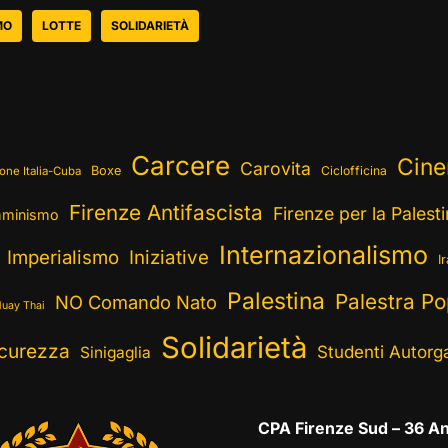
MO
LOTTE
SOLIDARIETÀ
Carcere
Cin
Carovita
Boxe
Ciclofficina
one Italia-Cuba
Firenze Antifascista
Firenze per la Palest
minismo
Internazionalismo
Imperialismo
Iniziative
I
Palestina
Palestra Po
NO Comando Nato
uay Thai
Solidarietà
curezza
Studenti Autorga
Sinigaglia
CPA Firenze Sud – 36 An