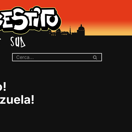
o!
zuela!