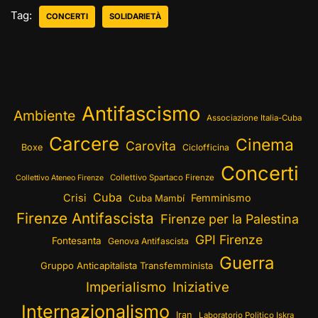
Tag:
CONCERTI
SOLIDARIETÀ
Antifascismo
Ambiente
Associazione Italia-Cuba
Carcere
Cinema
Carovita
Boxe
Ciclofficina
Concerti
Collettivo Spartaco Firenze
Collettivo Ateneo Firenze
Cuba
Crisi
Femminismo
Cuba Mambí
Firenze Antifascista
Firenze per la Palestina
GPI Firenze
Fontesanta
Genova Antifascista
Guerra
Gruppo Anticapitalista Transfemminista
Imperialismo
Iniziative
Internazionalismo
Iran
Laboratorio Politico Iskra