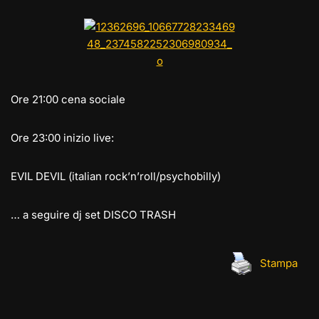
e
st
at
c
ai
p
n
gr
o
s
e
l
y
di
a
d
A
b
Li
vi
m
o
p
o
n
di
n
p
o
k
Ore 21:00 cena sociale
k
Ore 23:00 inizio live:
EVIL DEVIL (italian rock’n’roll/psychobilly)
… a seguire dj set DISCO TRASH
Stampa