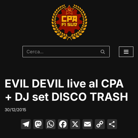
Vai
al
contenuto
EVIL DEVIL live al CPA
+ DJ set DISCO TRASH
30/12/2015
T
M
W
F
X
E
C
C
el
a
h
a
m
o
o